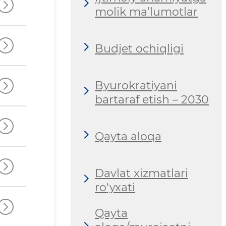
molik ma’lumotlar
Budjet ochiqligi
Byurokratiyani
bartaraf etish – 2030
Qayta aloqa
Davlat xizmatlari
ro‘yxati
Qayta