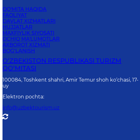
QO'MITA HAQIDA
FAOLIYAT
DAVLAT XIZMATLARI
HUJJATLAR
MAXFIYLIK SIYOSATI
OCHIQ MA'LUMOTLAR
AXBOROT XIZMATI
BOG‘LANISH
O‘ZBEKISTON RESPUBLIKASI TURIZM
QO‘MITASI
100084, Toshkent shahri, Amir Temur shoh ko‘chasi, 17-
uy
Elektron pochta
:
info@uzbektourism.uz