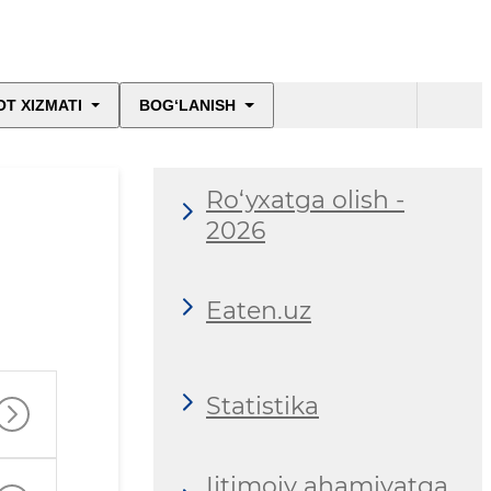
T XIZMATI
BOG‘LANISH
Ro‘yxatga olish -
2026
Eaten.uz
Statistika
Ijtimoiy ahamiyatga