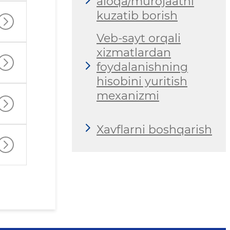
aloqa/murojaatni
kuzatib borish
Veb-sayt orqali
xizmatlardan
foydalanishning
hisobini yuritish
mexanizmi
Xavflarni boshqarish