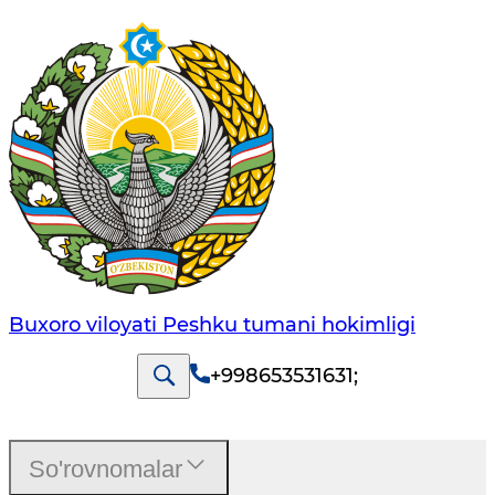
Buxoro viloyati Peshku tumani hokimligi
+998653531631
;
So'rovnomalar