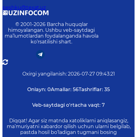
peshku@texat.uz
© 2001-
2026
Barcha huquqlar
himoyalangan. Ushbu veb-saytdagi
ma’lumotlardan foydalanganda havola
ko‘rsatilishi shart.
Oxirgi yangilanish
:
2026-07-27 09:43:21
Onlayn:
0
Amallar:
56
Tashriflar:
35
Veb-saytdagi o‘rtacha vaqt:
7
Diqqat! Agar siz matnda xatoliklarni aniqlasangiz,
ma’muriyatni xabardor qilish uchun ularni belgilab,
pastda hosil bo‘ladigan tugmani bosing