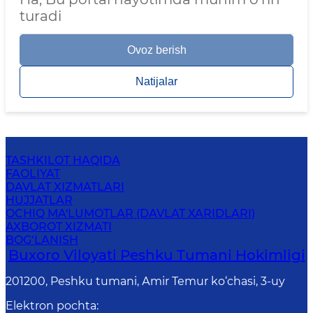
turadi
Ovoz berish
Natijalar
TASHKILOT HAQIDA
FAOLIYAT
DAVLAT XIZMATLARI
HUJJATLAR
OCHIQ MA'LUMOTLAR (DAVLAT XARIDLARI)
AXBOROT XIZMATI
BOG‘LANISH
Buxoro Viloyati Peshku Tumani Hokimligi
201200, Peshku tumani, Аmir Temur ko‘chasi, 3-uy
Elektron pochta
: