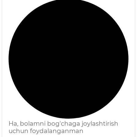
Ha, bolamni bog'chaga joylashtirish
uchun foydalanganman