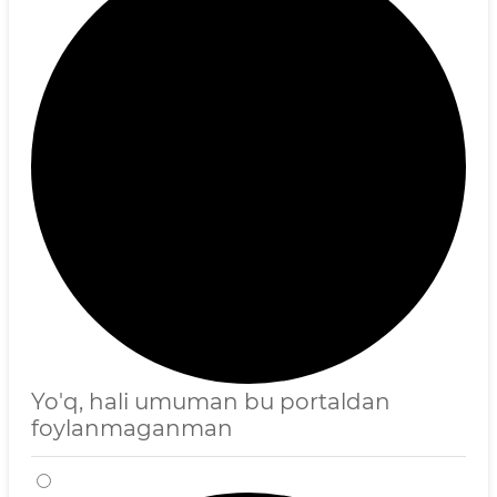
Yo'q, hali umuman bu portaldan
foylanmaganman