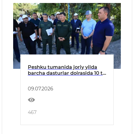
Peshku tumanida joriy yilda
barcha dasturlar doirasida 10 ta
umumta'lim maktablari, 6 ta
davlat maktabgacha ta'lim
09.07.2026
tashkilotlari, 8 ta sog‘liqni
saqlash muassasalari va 2 ta
boshqa obyektlarni yangi
qiyofaga keltirish ko‘zda
467
tutilgan.