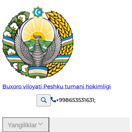
Buxoro viloyati Peshku tumani hokimligi
+998653531631
;
Yangiliklar