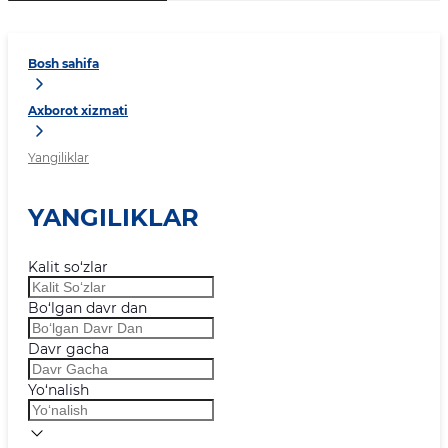
Bosh sahifa
Axborot xizmati
Yangiliklar
YANGILIKLAR
Kalit so‘zlar
Bo‘lgan davr dan
Davr gacha
Yo‘nalish