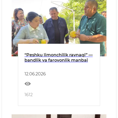
“Peshku limonchilik ravnaqi” —
bandlik va farovonlik manbai
12.06.2026
1612