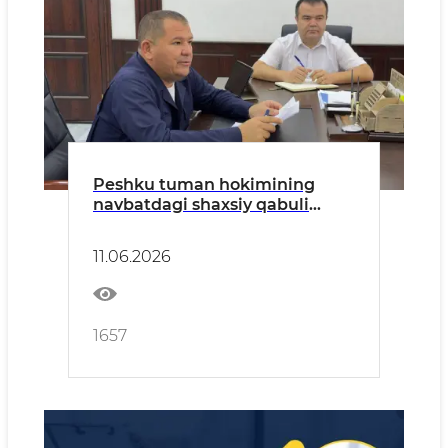
Peshku tuman hokimining
navbatdagi shaxsiy qabuli
bo‘lib o‘tdi
11.06.2026
1657