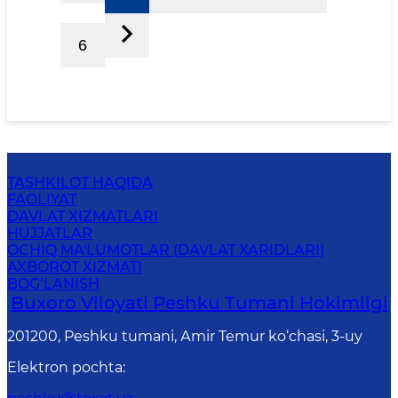
6
TASHKILOT HAQIDA
FAOLIYAT
DAVLAT XIZMATLARI
HUJJATLAR
OCHIQ MA'LUMOTLAR (DAVLAT XARIDLARI)
AXBOROT XIZMATI
BOG‘LANISH
Buxoro Viloyati Peshku Tumani Hokimligi
201200, Peshku tumani, Аmir Temur ko‘chasi, 3-uy
Elektron pochta
: