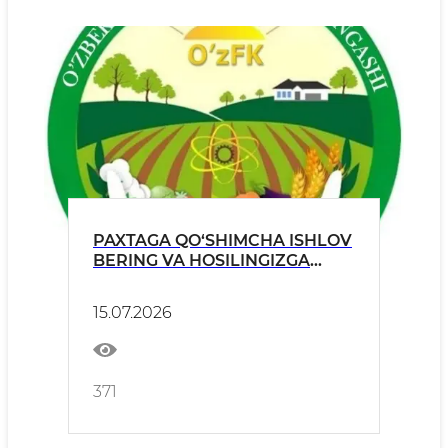
PAXTAGA QO‘SHIMCHA ISHLOV
BERING VA HOSILINGIZGA
HOSIL QO‘SHING! QISHLOQ
XO‘JALIGI VAZIRLIGI HAMDA
15.07.2026
O‘ZBEKISTON FERMERLARI
KENGASHINING QO‘SHMA
MUROJAATI.
371