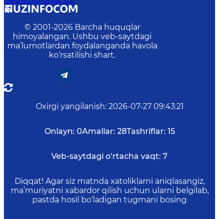
peshku@texat.uz
© 2001-
2026
Barcha huquqlar
himoyalangan. Ushbu veb-saytdagi
ma’lumotlardan foydalanganda havola
ko‘rsatilishi shart.
Oxirgi yangilanish
:
2026-07-27 09:43:21
Onlayn:
0
Amallar:
28
Tashriflar:
15
Veb-saytdagi o‘rtacha vaqt:
7
Diqqat! Agar siz matnda xatoliklarni aniqlasangiz,
ma’muriyatni xabardor qilish uchun ularni belgilab,
pastda hosil bo‘ladigan tugmani bosing