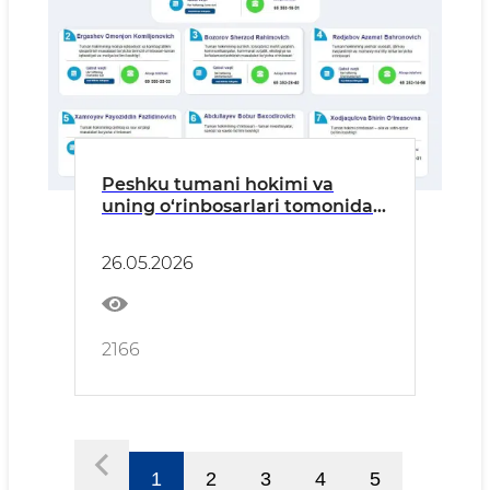
Peshku tumani hokimi va
uning o‘rinbosarlari tomonidan
jismoniy va yuridik shaxslarni
shaxsiy qabul qilish jadvali
26.05.2026
tasdiqlandi! Reja jadvali
asosida:
2166
1
2
3
4
5