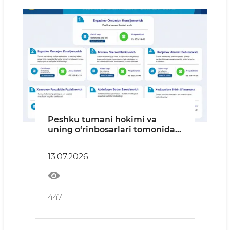
Peshku tumani hokimi va
uning o‘rinbosarlari tomonidan
jismoniy va yuridik shaxslarni
shaxsiy qabul qilish jadvali
13.07.2026
tasdiqlandi! Reja jadvali
asosida:
447