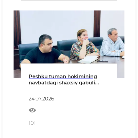
Peshku tuman hokimining
navbatdagi shaxsiy qabuli
bo‘lib o‘tdi
24.07.2026
101