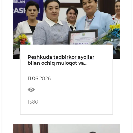
Peshkuda tadbirkor ayollar
bilan ochiq muloqot va
taqdirlash marosimi o‘tkazildi
11.06.2026
1580