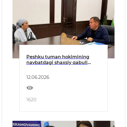
Peshku tuman hokimining
navbatdagi shaxsiy qabuli
o‘tkazildi
12.06.2026
1620