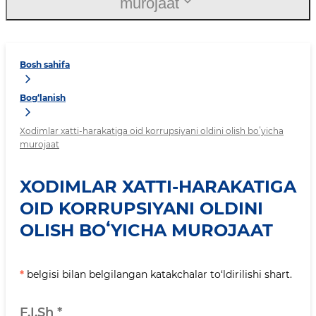
murojaat
Bosh sahifa
Bog‘lanish
Xodimlar xatti-harakatiga oid korrupsiyani oldini olish boʻyicha
murojaat
XODIMLAR XATTI-HARAKATIGA
OID KORRUPSIYANI OLDINI
OLISH BOʻYICHA MUROJAAT
*
belgisi bilan belgilangan katakchalar to‘ldirilishi shart.
F.I.Sh
*