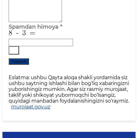
Spamdan himoya
*
Yuborish
Eslatma: ushbu Qayta aloqa shakli yordamida siz
ushbu saytning ishlashi bilan bog‘liq xabaringizni
yuborishingiz mumkin. Agar siz rasmiy murojaat,
taklif yoki shikoyat yubormoqchi bo‘lsangiz,
quyidagi manbadan foydalanishingizni so‘raymiz.
murojaat.gov.uz