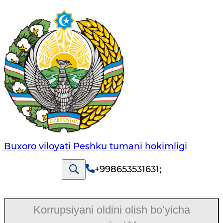
Buxoro viloyati Peshku tumani hokimligi
+998653531631
;
Korrupsiyani oldini olish boʻyicha