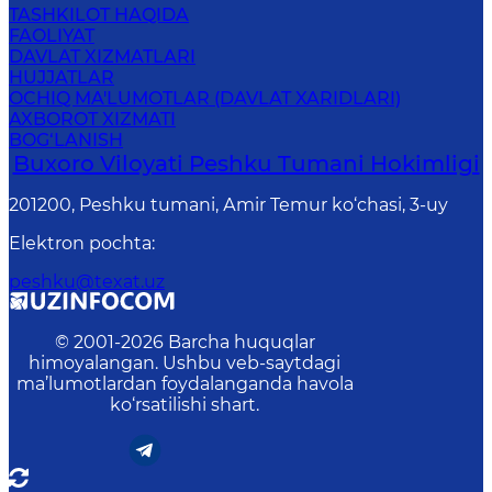
TASHKILOT HAQIDA
FAOLIYAT
DAVLAT XIZMATLARI
HUJJATLAR
OCHIQ MA'LUMOTLAR (DAVLAT XARIDLARI)
AXBOROT XIZMATI
BOG‘LANISH
Buxoro Viloyati Peshku Tumani Hokimligi
201200, Peshku tumani, Аmir Temur ko‘chasi, 3-uy
Elektron pochta
:
peshku@texat.uz
© 2001-
2026
Barcha huquqlar
himoyalangan. Ushbu veb-saytdagi
ma’lumotlardan foydalanganda havola
ko‘rsatilishi shart.