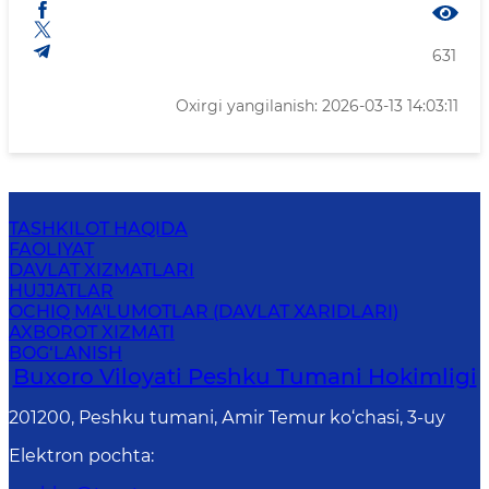
631
Oxirgi yangilanish: 2026-03-13 14:03:11
TASHKILOT HAQIDA
FAOLIYAT
DAVLAT XIZMATLARI
HUJJATLAR
OCHIQ MA'LUMOTLAR (DAVLAT XARIDLARI)
AXBOROT XIZMATI
BOG‘LANISH
Buxoro Viloyati Peshku Tumani Hokimligi
201200, Peshku tumani, Аmir Temur ko‘chasi, 3-uy
Elektron pochta
: