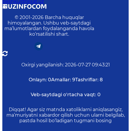
peshku@texat.uz
© 2001-
2026
Barcha huquqlar
himoyalangan. Ushbu veb-saytdagi
ma’lumotlardan foydalanganda havola
ko‘rsatilishi shart.
Oxirgi yangilanish
:
2026-07-27 09:43:21
Onlayn:
0
Amallar:
9
Tashriflar:
8
Veb-saytdagi o‘rtacha vaqt:
0
Diqqat! Agar siz matnda xatoliklarni aniqlasangiz,
ma’muriyatni xabardor qilish uchun ularni belgilab,
pastda hosil bo‘ladigan tugmani bosing