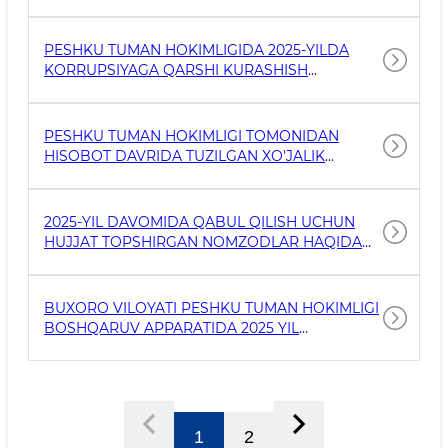
PESHKU TUMAN HOKIMLIGIDA 2025-YILDA
KORRUPSIYAGA QARSHI KURASHISH
TIZIMINING AMAL QILISHI HAQIDA UMUMIY
HISOBOT
PESHKU TUMAN HOKIMLIGI TOMONIDAN
HISOBOT DAVRIDA TUZILGAN XO'JALIK
SHARTNOMALAR TO'G'RISIDA MA'LUMOT
2025-YIL DAVOMIDA QABUL QILISH UCHUN
HUJJAT TOPSHIRGAN NOMZODLAR HAQIDA
MA'LUMOT
BUXORO VILOYATI PESHKU TUMAN HOKIMLIGI
BOSHQARUV APPARATIDA 2025 YIL
DAVOMIDA ISHGA QABUL QILINGAN RAXBAR
KADRLAR TO'G'RISIDA MA"LUMOT
1
2