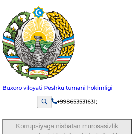
Buxoro viloyati Peshku tumani hokimligi
+998653531631
;
Korrupsiyaga nisbatan murosasizlik