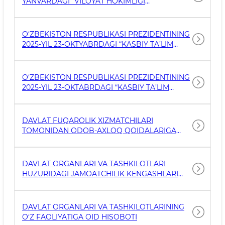
YANVARDAGI “VILOYAT HOKIMLIGI
HUZURIDAGI IDORALARARO KOLLEGIAL
ORGANLAR FAOLIYATINI TARTIBGA SOLISH
TO‘G‘RISIDA”GI 39-2-0-Q/25-SONLI QARORI
O‘ZBEKISTON RESPUBLIKASI PREZIDENTINING
IJROSINI TA’MINLASH TO‘G‘RISIDA
2025-YIL 23-OKTYABRDAGI “KASBIY TA’LIM
TIZIMIDA BOSHQARUV SAMARADORLIGINI
OSHIRISH CHORA-TADBIRLARI TO‘G‘RISIDA”GI
PF-190-SONLI FARMONI IJROSINI TO‘G‘RISIDA
O‘ZBEKISTON RESPUBLIKASI PREZIDENTINING
2025-YIL 23-OKTABRDAGI “KASBIY TA’LIM
TIZIMIDA BOSHQARUV SAMARADORLIGINI
OSHIRISH CHORA-TADBIRLARI TO‘G‘RISIDA”GI
PF-190-SONLI FARMONI IJROSINI TO'G'RISIDA
DAVLAT FUQAROLIK XIZMATCHILARI
TOMONIDAN ODOB-AXLOQ QOIDALARIGA
RIOYA ETILISHINI TA’MINLASH BO‘YICHA
QO‘SHIMCHA CHORA-TADBIRLAR
TO‘G‘RISIDA”GI 595-SONLI QARORI IJROSINI
DAVLAT ORGANLARI VA TASHKILOTLARI
TA’MINLASH HAQIDA
HUZURIDAGI JAMOATCHILIK KENGASHLARI
TO‘G‘RISIDAGI NIZOMI
DAVLAT ORGANLARI VA TASHKILOTLARINING
O‘Z FAOLIYATIGA OID HISOBOTI