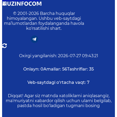
© 2001-
2026
Barcha huquqlar
himoyalangan. Ushbu veb-saytdagi
ma’lumotlardan foydalanganda havola
ko‘rsatilishi shart.
Oxirgi yangilanish
:
2026-07-27 09:43:21
Onlayn:
0
Amallar:
56
Tashriflar:
35
Veb-saytdagi o‘rtacha vaqt:
7
Diqqat! Agar siz matnda xatoliklarni aniqlasangiz,
ma’muriyatni xabardor qilish uchun ularni belgilab,
pastda hosil bo‘ladigan tugmani bosing