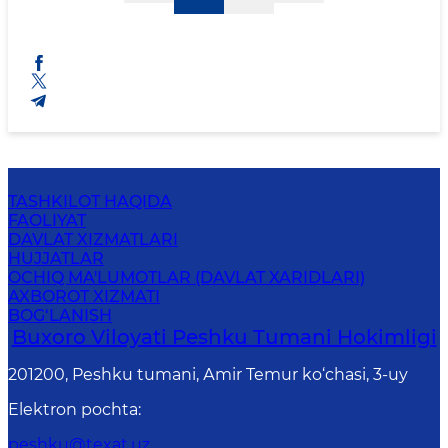
TASHKILOT HAQIDA
FAOLIYAT
DAVLAT XIZMATLARI
HUJJATLAR
OCHIQ MA'LUMOTLAR (DAVLAT XARIDLARI)
AXBOROT XIZMATI
BOG‘LANISH
Buxoro Viloyati Peshku Tumani Hokimligi
201200, Peshku tumani, Аmir Temur ko‘chasi, 3-uy
Elektron pochta
:
peshku@texat.uz