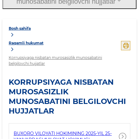
munosabatini belgilovchi hujjatlar
Bosh sahifa
Raqamli hukumat
Korrupsiyaga nisbatan murosasizlik munosabatini
belgilovchi hujjatlar
KORRUPSIYAGA NISBATAN
MUROSASIZLIK
MUNOSABATINI BELGILOVCHI
HUJJATLAR
BUXORO VILOYATI HOKIMINING 2025-YIL 25-