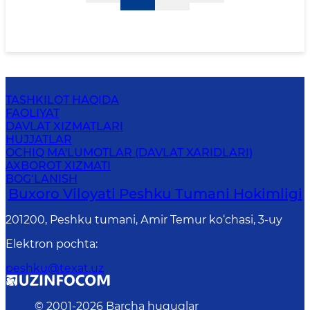
TASHKILOT HAQIDA
FAOLIYAT
DAVLAT XIZMATLARI
HUJJATLAR
OCHIQ MA'LUMOTLAR (DAVLAT XARIDLARI)
AXBOROT XIZMATI
BOG‘LANISH
Buxoro Viloyati Peshku Tumani Hokimligi
201200, Peshku tumani, Аmir Temur ko‘chasi, 3-uy
Elektron pochta
:
peshku@texat.uz
© 2001-
2026
Barcha huquqlar