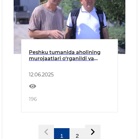
Peshku tumanida aholining
murojaatlari o‘rganildi va
yechim topildi
12.06.2025
196
1
2