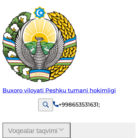
Buxoro viloyati Peshku tumani hokimligi
+998653531631
;
Voqealar taqvimi