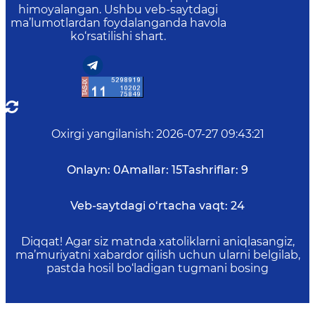
himoyalangan. Ushbu veb-saytdagi
ma’lumotlardan foydalanganda havola
ko‘rsatilishi shart.
Oxirgi yangilanish
:
2026-07-27 09:43:21
Onlayn:
0
Amallar:
15
Tashriflar:
9
Veb-saytdagi o‘rtacha vaqt:
24
Diqqat! Agar siz matnda xatoliklarni aniqlasangiz,
ma’muriyatni xabardor qilish uchun ularni belgilab,
pastda hosil bo‘ladigan tugmani bosing