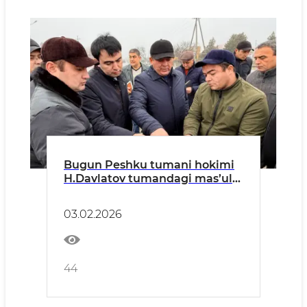
Bugun Peshku tumani hokimi
H.Davlatov tumandagi mas’ul
tashkilotlar rahbarlari bilan
birgalikda “Yangi O‘zbekiston
03.02.2026
qiyofasidagi mahalla” dasturi
doirasidagi loyihalarni zarur
infratuzilma bilan ta’minlash
bo‘yicha rejalashtirilgan ishlar
44
yuzasidan o‘rgani