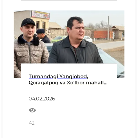
Tumandagi Yangiobod,
Qoraqalpoq va Xo‘lbor mahalla
fuqarolar yig‘inlarida keng
ko‘lamli ishlar amalga
04.02.2026
oshirilmoqda.
42