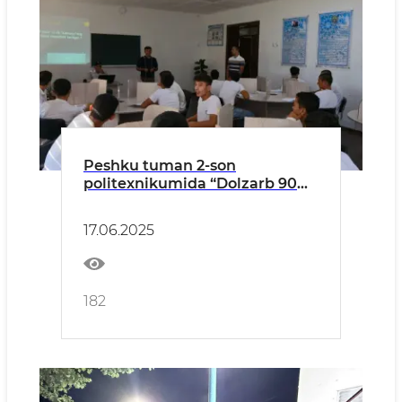
Peshku tuman 2-son
politexnikumida “Dolzarb 90
kun” loyihasi doirasida
“Zakovat” intellektual o‘yini
17.06.2025
bo‘lib o‘tdi
182