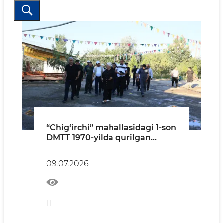
“Chig‘irchi” mahallasidagi 1-son
DMTT 1970-yilda qurilgan
bo‘lib, 150 o‘ringa mo‘ljallgan.
09.07.2026
11