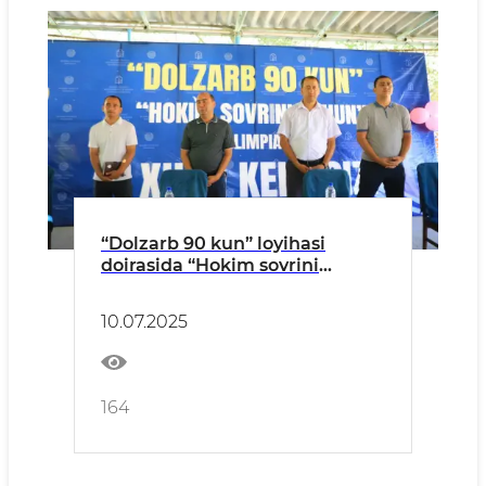
“Dolzarb 90 kun” loyihasi
doirasida “Hokim sovrini
uchun” fan olimpiadasi
o‘tkazildi
10.07.2025
164