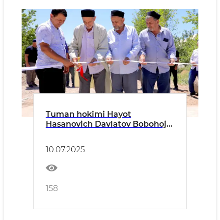
Tuman hokimi Hayot
Hasanovich Davlatov Bobohoji
mahalla fuqarolar yig'ini
Boqimirishkor qishlog'idagi
10.07.2025
ichki yo'lda mahalla aholisi
tomonidan yangidan qurilgan
ko'prikni ko'zdan kechirdilar.
158