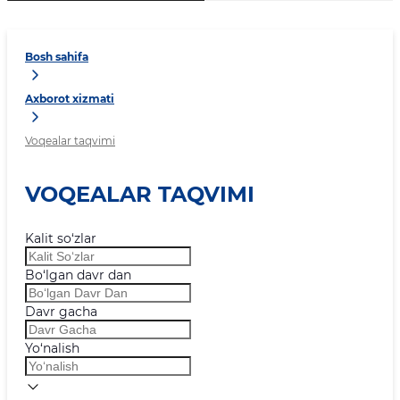
Bosh sahifa
Axborot xizmati
Voqealar taqvimi
VOQEALAR TAQVIMI
Kalit so‘zlar
Bo‘lgan davr dan
Davr gacha
Yo‘nalish