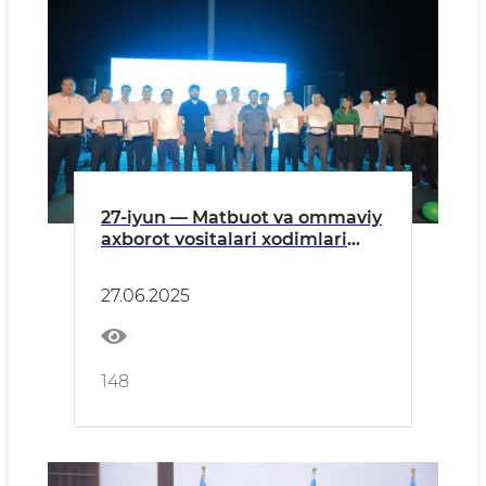
27-iyun — Matbuot va ommaviy
axborot vositalari xodimlari
kuni munosabati bilan Peshku
tumanida bayramona tadbir
27.06.2025
tashkil etildi.
148