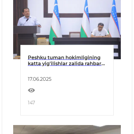
Peshku tuman hokimligining
katta yig'ilishlar zalida rahbar
va yoshlar uchrashuvi tashkil
qilidi.
17.06.2025
147