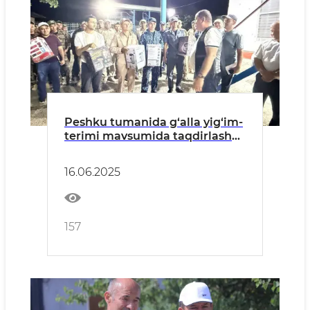
Peshku tumanida g‘alla yig‘im-
terimi mavsumida taqdirlash
tadbiri bo‘lib o‘tdi
16.06.2025
157