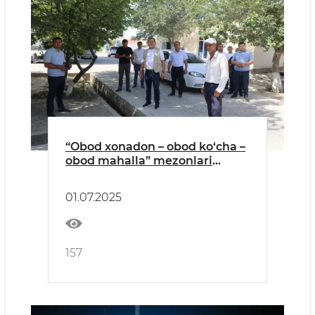
“Obod xonadon – obod ko‘cha –
obod mahalla” mezonlari
asosida ishlar davom etmoqda
01.07.2025
157