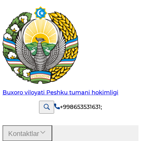
Buxoro viloyati Peshku tumani hokimligi
+998653531631
;
Kontaktlar