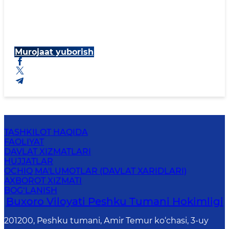
Murojaat yuborish
TASHKILOT HAQIDA
FAOLIYAT
DAVLAT XIZMATLARI
HUJJATLAR
OCHIQ MA'LUMOTLAR (DAVLAT XARIDLARI)
AXBOROT XIZMATI
BOG‘LANISH
Buxoro Viloyati Peshku Tumani Hokimligi
201200, Peshku tumani, Аmir Temur ko‘chasi, 3-uy