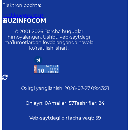
Elektron pochta
:
peshku@texat.uz
© 2001-
2026
Barcha huquqlar
himoyalangan. Ushbu veb-saytdagi
ma’lumotlardan foydalanganda havola
ko‘rsatilishi shart.
Oxirgi yangilanish
:
2026-07-27 09:43:21
Onlayn:
0
Amallar:
57
Tashriflar:
24
Veb-saytdagi o‘rtacha vaqt:
59