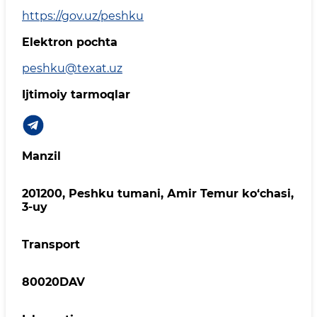
https://gov.uz/peshku
Elektron pochta
peshku@texat.uz
Ijtimoiy tarmoqlar
Manzil
201200, Peshku tumani, Аmir Temur ko‘chasi,
3-uy
Transport
80020DAV