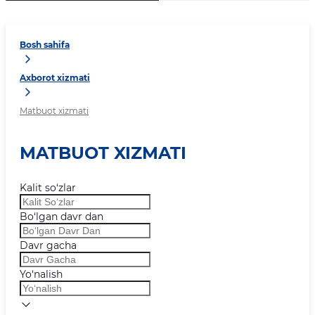
Bosh sahifa
Axborot xizmati
Matbuot xizmati
MATBUOT XIZMATI
Kalit so‘zlar
Bo‘lgan davr dan
Davr gacha
Yo‘nalish