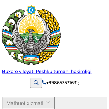
Buxoro viloyati Peshku tumani hokimligi
+998653531631
;
Matbuot xizmati