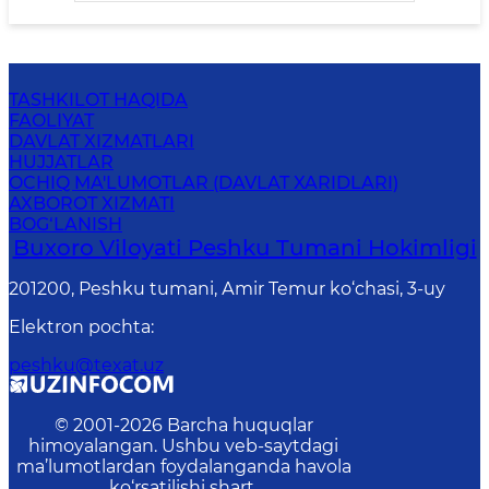
TASHKILOT HAQIDA
FAOLIYAT
DAVLAT XIZMATLARI
HUJJATLAR
OCHIQ MA'LUMOTLAR (DAVLAT XARIDLARI)
AXBOROT XIZMATI
BOG‘LANISH
Buxoro Viloyati Peshku Tumani Hokimligi
201200, Peshku tumani, Аmir Temur ko‘chasi, 3-uy
Elektron pochta
:
peshku@texat.uz
© 2001-
2026
Barcha huquqlar
himoyalangan. Ushbu veb-saytdagi
ma’lumotlardan foydalanganda havola
ko‘rsatilishi shart.