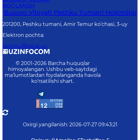
BOG‘LANISH
Buxoro Viloyati Peshku Tumani Hokimligi
201200, Peshku tumani, Аmir Temur ko‘chasi, 3-uy
Elektron pochta
:
peshku@texat.uz
© 2001-
2026
Barcha huquqlar
himoyalangan. Ushbu veb-saytdagi
ma’lumotlardan foydalanganda havola
ko‘rsatilishi shart.
Oxirgi yangilanish
:
2026-07-27 09:43:21