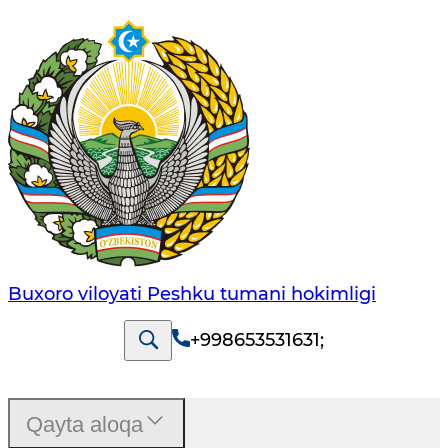
Buxoro viloyati Peshku tumani hokimligi
+998653531631
;
Qayta aloqa