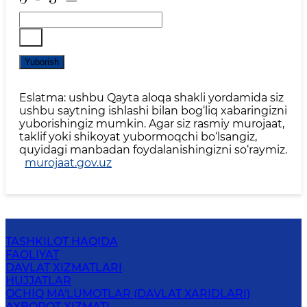
Yuborish
Eslatma: ushbu Qayta aloqa shakli yordamida siz
ushbu saytning ishlashi bilan bog‘liq xabaringizni
yuborishingiz mumkin. Agar siz rasmiy murojaat,
taklif yoki shikoyat yubormoqchi bo‘lsangiz,
quyidagi manbadan foydalanishingizni so‘raymiz.
murojaat.gov.uz
TASHKILOT HAQIDA
FAOLIYAT
DAVLAT XIZMATLARI
HUJJATLAR
OCHIQ MA'LUMOTLAR (DAVLAT XARIDLARI)
AXBOROT XIZMATI