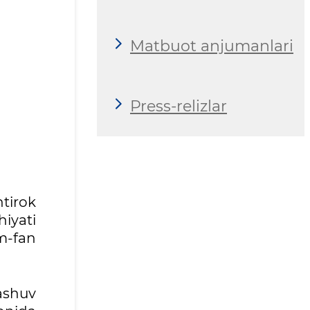
Matbuot anjumanlari
Press-relizlar
htirok
hiyati
lm-fan
ashuv