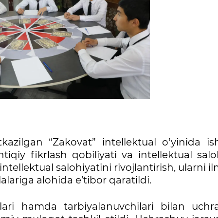
kazilgan “Zakovat” intellektual o‘yinida is
tiqiy fikrlash qobiliyati va intellektual salo
tellektual salohiyatini rivojlantirish, ularni i
lariga alohida e’tibor qaratildi.
lari hamda tarbiyalanuvchilari bilan uchr