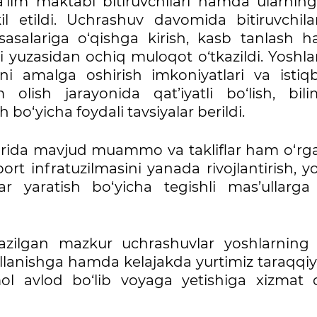
lim maktabi bitiruvchilari hamda ularning
l etildi. Uchrashuv davomida bitiruvchila
assasalariga o‘qishga kirish, kasb tanlash 
i yuzasidan ochiq muloqot o‘tkazildi. Yoshl
i amalga oshirish imkoniyatlari va istiqbo
 olish jarayonida qat’iyatli bo‘lish, bil
bo‘yicha foydali tavsiyalar berildi.
arida mavjud muammo va takliflar ham o‘rgan
sport infratuzilmasini yanada rivojlantirish, y
r yaratish bo‘yicha tegishli mas’ullarga
azilgan mazkur uchrashuvlar yoshlarning 
llanishga hamda kelajakda yurtimiz taraqqiy
 avlod bo‘lib voyaga yetishiga xizmat qi