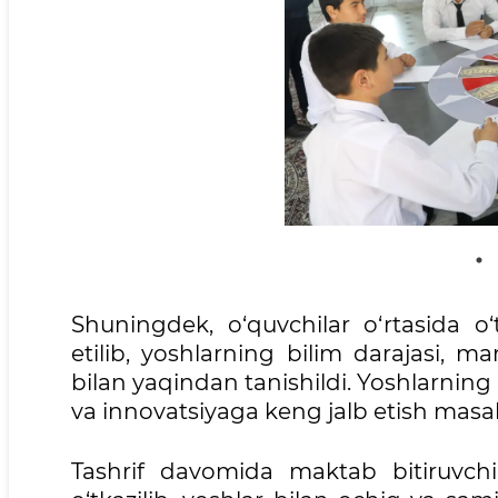
Shuningdek, o‘quvchilar o‘rtasida o‘t
etilib, yoshlarning bilim darajasi, man
bilan yaqindan tanishildi. Yoshlarning in
va innovatsiyaga keng jalb etish masala
Tashrif davomida maktab bitiruvchi