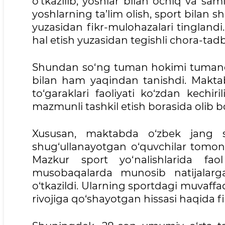
o‘tkazilib, yoshlar bilan ochiq va sa
yoshlarning ta’lim olish, sport bilan 
yuzasidan fikr-mulohazalari tinglandi.
hal etish yuzasidan tegishli chora-tadbi
Shundan so‘ng tuman hokimi tumandag
bilan ham yaqindan tanishdi. Maktab
to‘garaklari faoliyati ko‘zdan kechiri
mazmunli tashkil etish borasida olib bor
Xususan, maktabda o‘zbek jang s
shug‘ullanayotgan o‘quvchilar tomonid
Mazkur sport yo‘nalishlarida fa
musobaqalarda munosib natijalarg
o‘tkazildi. Ularning sportdagi muvaffaq
rivojiga qo‘shayotgan hissasi haqida fi