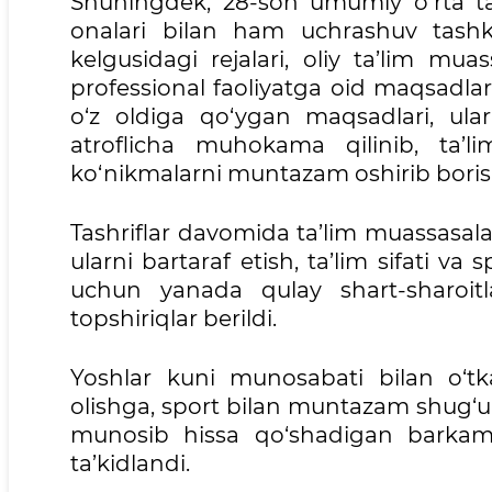
Shuningdek, 28-son umumiy o‘rta ta’
onalari bilan ham uchrashuv tashki
kelgusidagi rejalari, oliy ta’lim mu
professional faoliyatga oid maqsadlar
o‘z oldiga qo‘ygan maqsadlari, ularn
atroflicha muhokama qilinib, ta’lim
ko‘nikmalarni muntazam oshirib borish 
Tashriflar davomida ta’lim muassasal
ularni bartaraf etish, ta’lim sifati va 
uchun yanada qulay shart-sharoitla
topshiriqlar berildi.
Yoshlar kuni munosabati bilan o‘tk
olishga, sport bilan muntazam shug‘u
munosib hissa qo‘shadigan barkamol
ta’kidlandi.