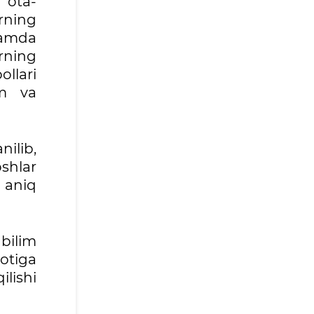
 ota-
rning
hamda
arning
llari
im va
ilib,
oshlar
 aniq
bilim
otiga
lishi