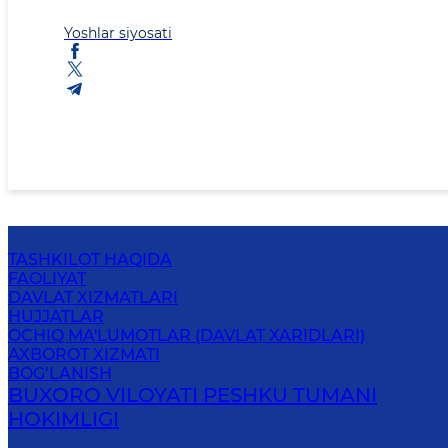
Yoshlar siyosati
TASHKILOT HAQIDA
FAOLIYAT
DAVLAT XIZMATLARI
HUJJATLAR
OCHIQ MA'LUMOTLAR (DAVLAT XARIDLARI)
AXBOROT XIZMATI
BOG‘LANISH
BUXORO VILOYATI PESHKU TUMANI
HOKIMLIGI