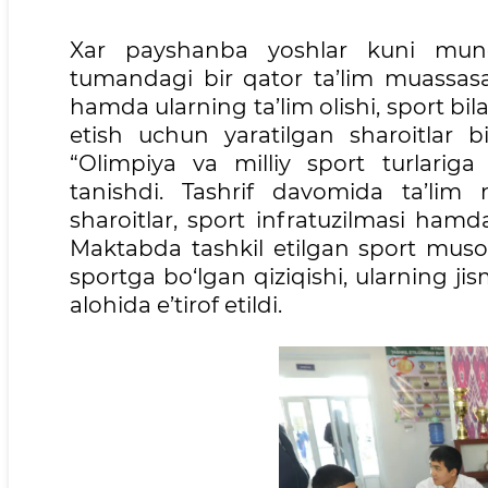
Xar payshanba yoshlar kuni mun
tumandagi bir qator ta’lim muassasal
hamda ularning ta’lim olishi, sport bil
etish uchun yaratilgan sharoitlar 
“Olimpiya va milliy sport turlariga 
tanishdi. Tashrif davomida ta’lim
sharoitlar, sport infratuzilmasi hamd
Maktabda tashkil etilgan sport musoba
sportga bo‘lgan qiziqishi, ularning ji
alohida e’tirof etildi.