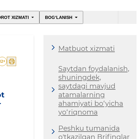
ROT XIZMATI
BOG‘LANISH
Matbuot xizmati
12
+
Saytdan foydalanish,
shuningdek,
saytdagi mavjud
ot
atamalarning
ahamiyati bo‘yicha
r
yo‘riqnoma
Peshku tumanida
o'tkazilgan Brifinglar