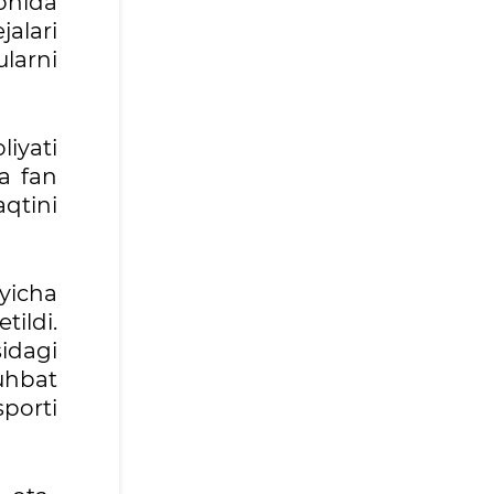
yonida
jalari
ularni
iyati
a fan
aqtini
yicha
tildi.
idagi
uhbat
sporti