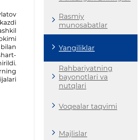
latov
Rasmiy
kazdi
munosabatlar
ashkil
okimi
bilan
Yangiliklar
hart-
rildi.
Rahbariyatning
arning
bayonotlari va
jalari
nutqlari
Voqealar taqvimi
Majlislar