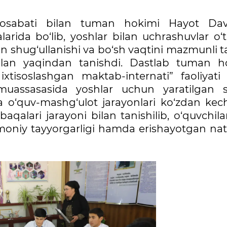
osabati bilan tuman hokimi Hayot Dav
arida bo‘lib, yoshlar bilan uchrashuvlar o‘t
an shug‘ullanishi va bo‘sh vaqtini mazmunli t
bilan yaqindan tanishdi. Dastlab tuman h
ixtisoslashgan maktab-internati” faoliyati 
 muassasasida yoshlar uchun yaratilgan s
a o‘quv-mashg‘ulot jarayonlari ko‘zdan kechi
qalari jarayoni bilan tanishilib, o‘quvchil
smoniy tayyorgarligi hamda erishayotgan nati