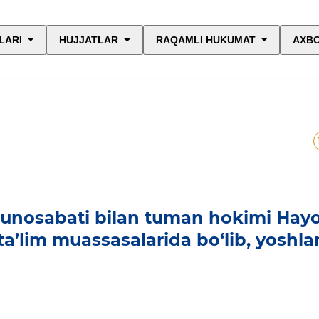
LARI
HUJJATLAR
RAQAMLI HUKUMAT
AXBO
unosabati bilan tuman hokimi Hay
a’lim muassasalarida bo‘lib, yoshla