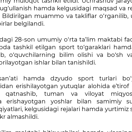
mimiy muloqot tashkil etildi. Uchrashuv jara
shug‘ullanish hamda kelgusidagi maqsad va re
 Bildirilgan muammo va takliflar o‘rganilib, 
rlar belgilandi.
i 28-son umumiy o‘rta ta’lim maktabi faol
da tashkil etilgan sport to‘garaklari hamd
lib, o‘quvchilarning bilim olishi va bo‘sh v
ilayotgan ishlar bilan tanishildi.
an’ati hamda dzyudo sport turlari bo‘
an erishilayotgan yutuqlar alohida e’tirof e
ol qatnashib, tuman va viloyat miqyos
a erishayotgan yoshlar bilan samimiy s
iyatlari, kelgusidagi rejalari hamda yurtimiz 
kr almashildi.