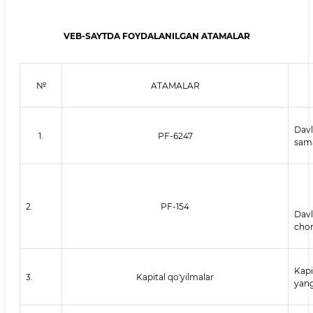
VEB-SAYTDA FOYDALANILGAN ATAMALAR
№
ATAMALAR
Davl
1.
PF-6247
sama
2.
PF-154
Davl
chor
Kapi
3.
Kapital qo'yilmalar
yang