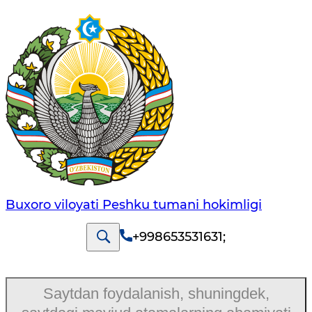
Buxoro viloyati Peshku tumani hokimligi
+998653531631
;
Saytdan foydalanish, shuningdek,