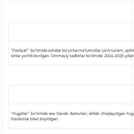
“Faoliyat” bo‘limida sohalar bo‘yicha ma’lumotlar ya’ni turizm, qishl
ishlar yoritib borilgan. Ommaviy tadbirlar bo‘limida 2024-2025-yillard
“Hujjatlar” bo‘limida esa Davlat dasturlari, ishlab chiqilayotgan hu
hisobotlar bilan boyitilgan.