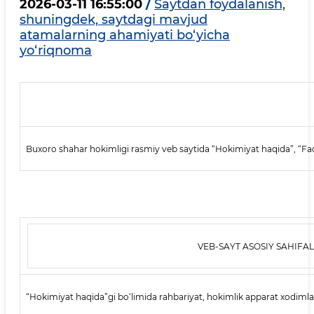
2026-03-11 16:55:00
/
Saytdan foydalanish,
shuningdek, saytdagi mavjud
atamalarning ahamiyati bo‘yicha
yo‘riqnoma
Buxoro shahar hokimligi rasmiy veb saytida “Hokimiyat haqida”, “Faoli
VEB-SAYT ASOSIY SAHIFA
“Hokimiyat haqida”gi bo‘limida rahbariyat, hokimlik apparat xodimlari,