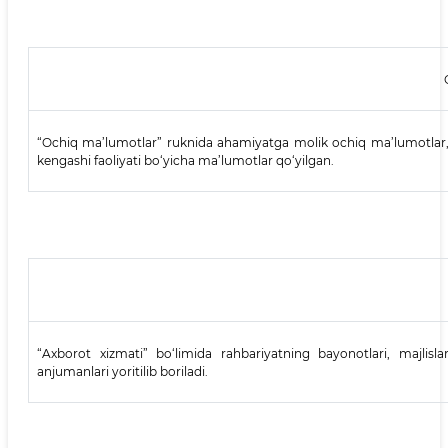
“Ochiq ma’lumotlar” ruknida ahamiyatga molik ochiq ma’lumotlar, k
kengashi faoliyati bo‘yicha ma’lumotlar qo‘yilgan.
“Axborot xizmati” bo‘limida rahbariyatning bayonotlari, majlislar
anjumanlari yoritilib boriladi.