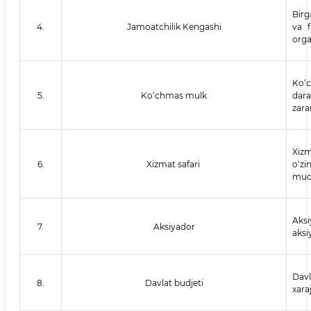
Birg
4.
Jamoatchilik Kengashi
va f
orga
Ko‘c
5.
Ko‘chmas mulk
dara
zara
Xizm
6.
Xizmat safari
o‘zi
mudd
Aksi
7.
Aksiyador
aksi
Davl
8.
Davlat budjeti
xara