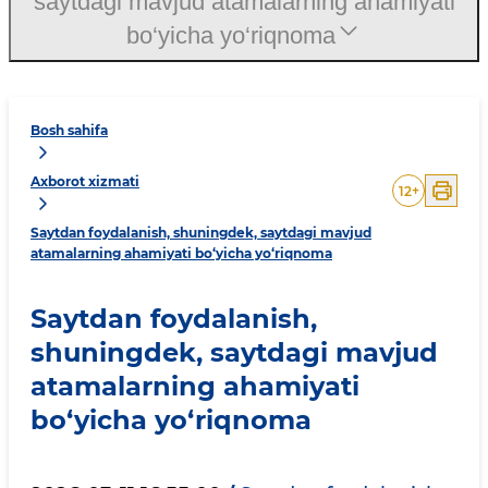
saytdagi mavjud atamalarning ahamiyati
bo‘yicha yo‘riqnoma
Bosh sahifa
Axborot xizmati
12
+
Saytdan foydalanish, shuningdek, saytdagi mavjud
atamalarning ahamiyati bo‘yicha yo‘riqnoma
Saytdan foydalanish,
shuningdek, saytdagi mavjud
atamalarning ahamiyati
bo‘yicha yo‘riqnoma