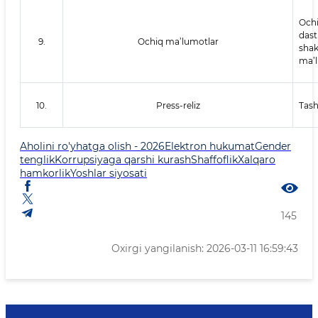
Och
das
9.
Ochiq ma’lumotlar
shak
ma’l
10.
Press-reliz
Tash
Aholini ro'yhatga olish - 2026
Elektron hukumat
Gender
tenglik
Korrupsiyaga qarshi kurash
Shaffoflik
Xalqaro
hamkorlik
Yoshlar siyosati
145
Oxirgi yangilanish: 2026-03-11 16:59:43