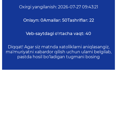
Oxirgi yangilanish
:
2026-07-27 09:43:21
Onlayn:
0
Amallar:
50
Tashriflar:
22
Veb-saytdagi o‘rtacha vaqt:
40
Diqqat! Agar siz matnda xatoliklarni aniqlasangiz,
ma’muriyatni xabardor qilish uchun ularni belgilab,
pastda hosil bo‘ladigan tugmani bosing