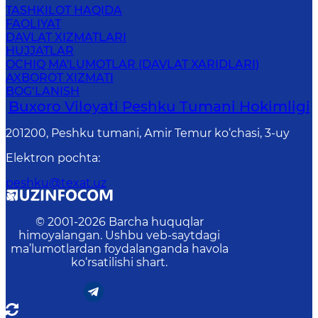
TASHKILOT HAQIDA
FAOLIYAT
DAVLAT XIZMATLARI
HUJJATLAR
OCHIQ MA'LUMOTLAR (DAVLAT XARIDLARI)
AXBOROT XIZMATI
BOG‘LANISH
Buxoro Viloyati Peshku Tumani Hokimligi
201200, Peshku tumani, Аmir Temur ko‘chasi, 3-uy
Elektron pochta
:
peshku@texat.uz
© 2001-
2026
Barcha huquqlar
himoyalangan. Ushbu veb-saytdagi
ma’lumotlardan foydalanganda havola
ko‘rsatilishi shart.