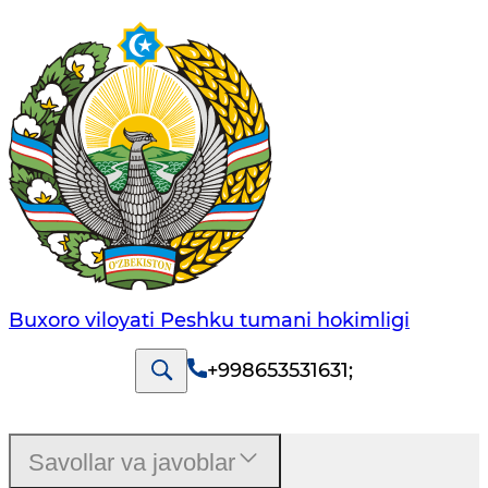
Buxoro viloyati Peshku tumani hokimligi
+998653531631
;
Savollar va javoblar