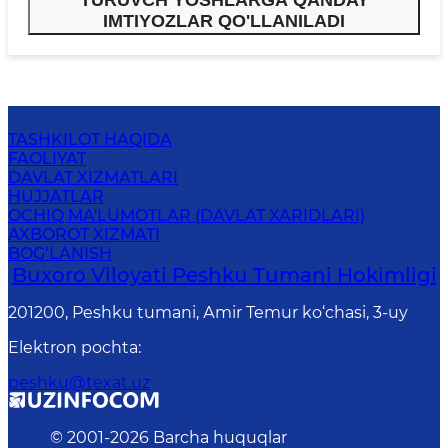
TURUVCH YOSHLARGA QANDAY
IMTIYOZLAR QO'LLANILADI
TASHKILOT HAQIDA
FAOLIYAT
DAVLAT XIZMATLARI
HUJJATLAR
OCHIQ MA'LUMOTLAR (DAVLAT XARIDLARI)
AXBOROT XIZMATI
BOG‘LANISH
Buxoro Viloyati Peshku Tumani Hokimligi
201200, Peshku tumani, Аmir Temur ko‘chasi, 3-uy
Elektron pochta
:
peshku@texat.uz
© 2001-
2026
Barcha huquqlar