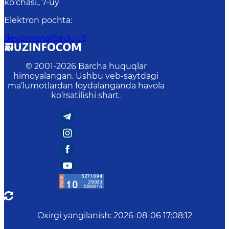
ko‘chasi., 7-uy
Elektron pochta
:
devonxona@edu.uz
© 2001-
2026
Barcha huquqlar
himoyalangan. Ushbu veb-saytdagi
ma’lumotlardan foydalanganda havola
ko‘rsatilishi shart.
Oxirgi yangilanish
:
2026-08-06 17:08:12