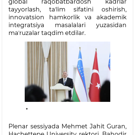
global raqobatbardosh kadrlar
tayyorlash, taʼlim sifatini oshirish,
innovatsion hamkorlik va akademik
integratsiya masalalari yuzasidan
maʼruzalar taqdim etdilar.
Plenar sessiyada Mehmet Jahit Guran,
Hachettepe University rektori, Bahodir