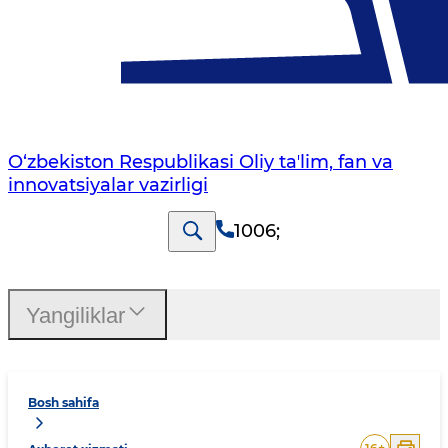
O‘zbekiston Respublikasi Oliy taʼlim, fan va
innovatsiyalar vazirligi
1006
;
Yangiliklar
Bosh sahifa