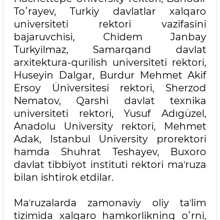
Toʻrayev, Turkiy davlatlar xalqaro
universiteti rektori vazifasini
bajaruvchisi, Chidem Janbay
Turkyilmaz, Samarqand davlat
arxitektura-qurilish universiteti rektori,
Huseyin Dalgar, Burdur Mehmet Akif
Ersoy Üniversitesi rektori, Sherzod
Nematov, Qarshi davlat texnika
universiteti rektori, Yusuf Adıgüzel,
Anadolu University rektori, Mehmet
Adak, Istanbul University prorektori
hamda Shuhrat Teshayev, Buxoro
davlat tibbiyot instituti rektori maʼruza
bilan ishtirok etdilar.
Maʼruzalarda zamonaviy oliy taʼlim
tizimida xalqaro hamkorlikning oʻrni,