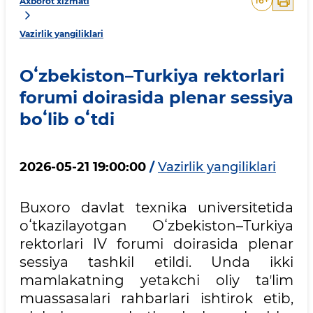
16
+
Axborot xizmati
Vazirlik yangiliklari
Oʻzbekiston–Turkiya rektorlari
forumi doirasida plenar sessiya
boʻlib oʻtdi
2026-05-21 19:00:00
/
Vazirlik yangiliklari
Buxoro davlat texnika universitetida
oʻtkazilayotgan Oʻzbekiston–Turkiya
rektorlari IV forumi doirasida plenar
sessiya tashkil etildi. Unda ikki
mamlakatning yetakchi oliy taʼlim
muassasalari rahbarlari ishtirok etib,