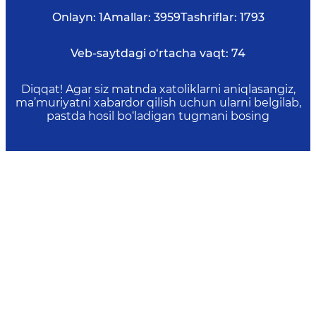
Onlayn:
1
Amallar:
3959
Tashriflar:
1793
Veb-saytdagi o‘rtacha vaqt:
74
Diqqat! Agar siz matnda xatoliklarni aniqlasangiz,
ma’muriyatni xabardor qilish uchun ularni belgilab,
pastda hosil bo‘ladigan tugmani bosing