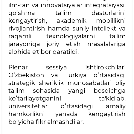
ilm-fan va innovatsiyalar integratsiyasi,
qoʻshma taʼlim dasturlarini
kengaytirish, akademik mobillikni
rivojlantirish hamda sunʼiy intellekt va
raqamli texnologiyalarni taʼlim
jarayoniga joriy etish masalalariga
alohida eʼtibor qaratildi.
Plenar sessiya ishtirokchilari
Oʻzbekiston va Turkiya oʻrtasidagi
strategik sheriklik munosabatlari oliy
taʼlim sohasida yangi bosqichga
koʻtarilayotganini taʼkidlab,
universitetlar oʻrtasidagi amaliy
hamkorlikni yanada kengaytirish
boʻyicha fikr almashdilar.