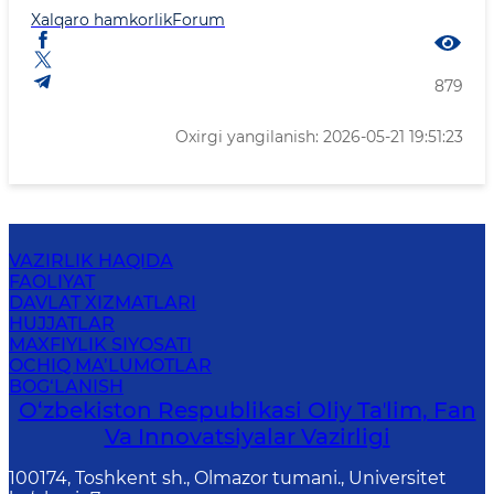
Xalqaro hamkorlik
Forum
879
Oxirgi yangilanish: 2026-05-21 19:51:23
VAZIRLIK HAQIDA
FAOLIYAT
DAVLAT XIZMATLARI
HUJJATLAR
MAXFIYLIK SIYOSATI
OCHIQ MA’LUMOTLAR
BOG‘LANISH
O‘zbekiston Respublikasi Oliy Taʼlim, Fan
Va Innovatsiyalar Vazirligi
100174, Toshkent sh., Olmazor tumani., Universitet