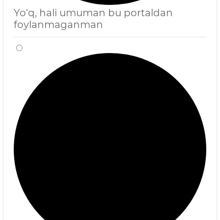
Yo'q, hali umuman bu portaldan
foylanmaganman