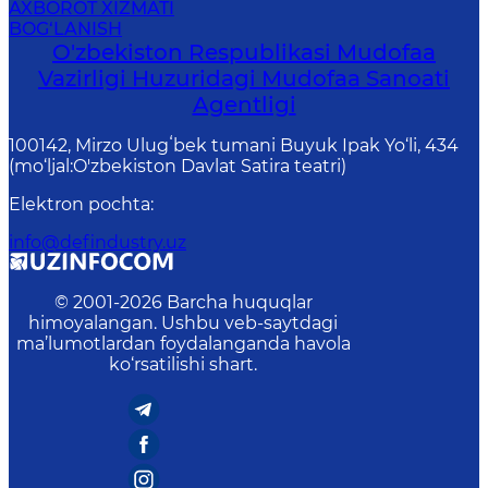
AXBOROT XIZMATI
BOG‘LANISH
O'zbekiston Respublikasi Mudofaa
Vazirligi Huzuridagi Mudofaa Sanoati
Agentligi
100142, Mirzo Ulugʻbek tumani Buyuk Ipak Yo‘li, 434
(mo‘ljal:O'zbekiston Davlat Satira teatri)
Elektron pochta
:
info@defindustry.uz
© 2001-
2026
Barcha huquqlar
himoyalangan. Ushbu veb-saytdagi
ma’lumotlardan foydalanganda havola
ko‘rsatilishi shart.