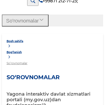
+99871 212-71-23
;
So'rovnomalar
Bosh sahifa
Bog‘lanish
So‘rovnomalar
SO‘ROVNOMALAR
Yagona interaktiv davlat xizmatlari
portali (my.gov.uz)dan