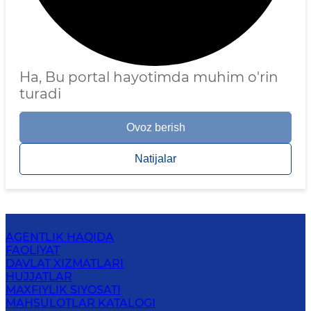
Ha, Bu portal hayotimda muhim o'rin
turadi
Ovoz berish
Natijalar
AGENTLIK HAQIDA
FAOLIYAT
DAVLAT XIZMATLARI
HUJJATLAR
MAXFIYLIK SIYOSATI
MAHSULOTLAR KATALOGI