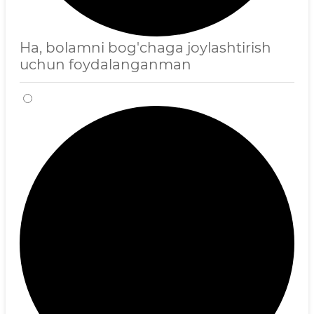
Ha, bolamni bog'chaga joylashtirish
uchun foydalanganman