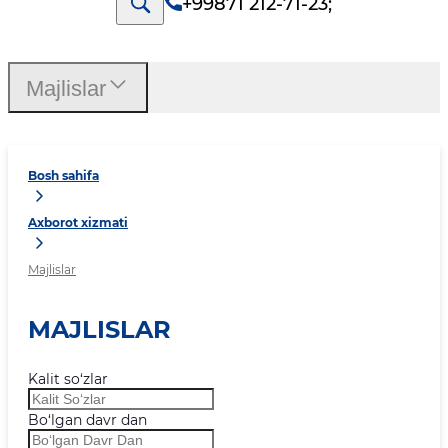
+99871 212-71-23
;
Majlislar
Bosh sahifa
Axborot xizmati
Majlislar
MAJLISLAR
Kalit so‘zlar
Bo‘lgan davr dan