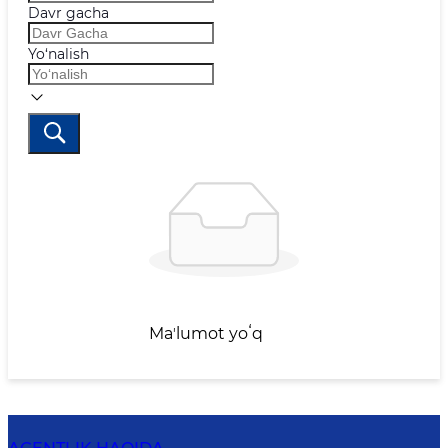
Davr gacha
Yo‘nalish
Maʼlumot yoʻq