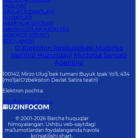
AGENTLIK HAQIDA
FAOLIYAT
DAVLAT XIZMATLARI
HUJJATLAR
MAXFIYLIK SIYOSATI
MAHSULOTLAR KATALOGI
AXBOROT XIZMATI
BOG‘LANISH
O'zbekiston Respublikasi Mudofaa
Vazirligi Huzuridagi Mudofaa Sanoati
Agentligi
100142, Mirzo Ulugʻbek tumani Buyuk Ipak Yo‘li, 434
(mo‘ljal:O'zbekiston Davlat Satira teatri)
Elektron pochta
:
info@defindustry.uz
© 2001-
2026
Barcha huquqlar
himoyalangan. Ushbu veb-saytdagi
ma’lumotlardan foydalanganda havola
ko‘rsatilishi shart.