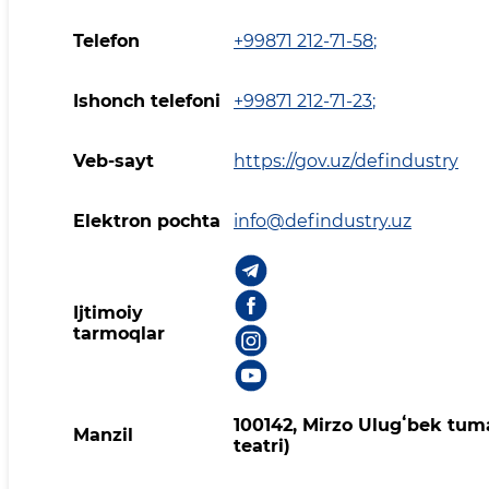
Telefon
+99871 212-71-58
;
Ishonch telefoni
+99871 212-71-23
;
Veb-sayt
https://gov.uz/defindustry
Elektron pochta
info@defindustry.uz
Ijtimoiy
tarmoqlar
100142, Mirzo Ulugʻbek tuma
Manzil
teatri)