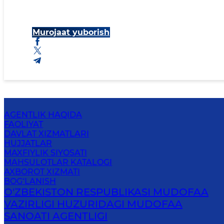
Murojaat yuborish
AGENTLIK HAQIDA
FAOLIYAT
DAVLAT XIZMATLARI
HUJJATLAR
MAXFIYLIK SIYOSATI
MAHSULOTLAR KATALOGI
AXBOROT XIZMATI
BOG‘LANISH
O'ZBEKISTON RESPUBLIKASI MUDOFAA
VAZIRLIGI HUZURIDAGI MUDOFAA
SANOATI AGENTLIGI