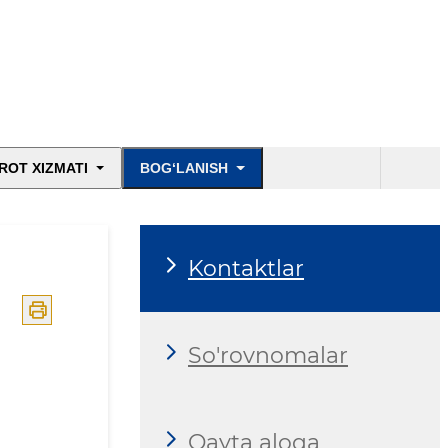
ROT XIZMATI
BOG‘LANISH
Kontaktlar
So'rovnomalar
Qayta aloqa