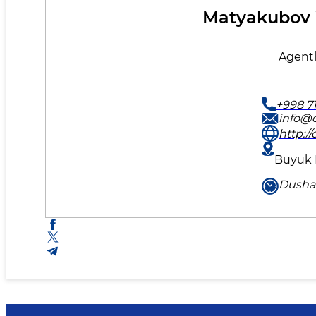
Matyakubov X
Agentl
+998 71
info@d
http:/
Buyuk I
Dushan