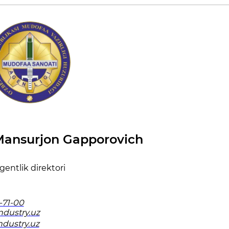
Mansurjon Gapporovich
gentlik direktori
-71-00
ndustry.uz
ndustry.uz