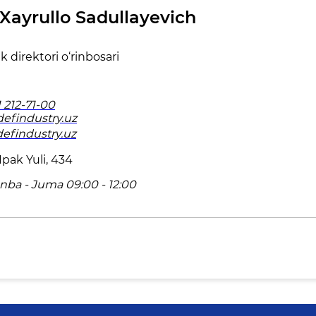
ayrullo Sadullayevich
k direktori o‘rinbosari
 212-71-00
efindustry.uz
/defindustry.uz
pak Yuli, 434
ba - Juma 09:00 - 12:00