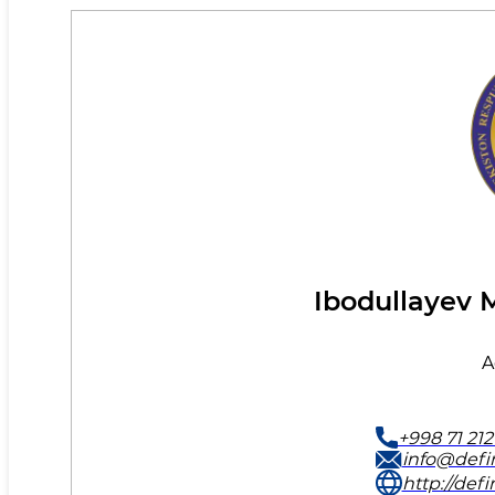
Ibodullayev 
A
+998 71 212
info@defi
http://defi