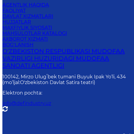
AGENTLIK HAQIDA
FAOLIYAT
DAVLAT XIZMATLARI
HUJJATLAR
MAXFIYLIK SIYOSATI
MAHSULOTLAR KATALOGI
AXBOROT XIZMATI
BOG‘LANISH
O'ZBEKISTON RESPUBLIKASI MUDOFAA
VAZIRLIGI HUZURIDAGI MUDOFAA
SANOATI AGENTLIGI
100142, Mirzo Ulugʻbek tumani Buyuk Ipak Yo‘li, 434
(mo‘ljal:O'zbekiston Davlat Satira teatri)
Elektron pochta
:
info@defindustry.uz