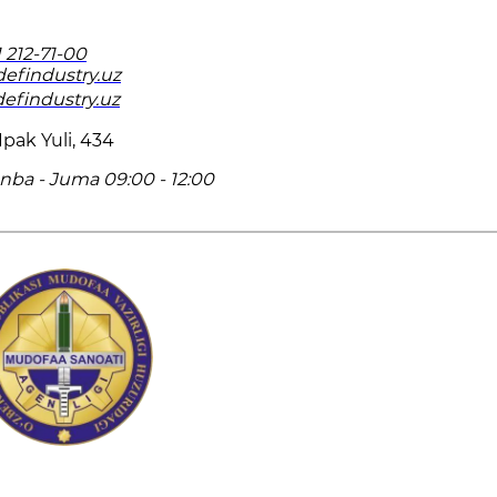
 212-71-00
efindustry.uz
/defindustry.uz
pak Yuli, 434
ba - Juma 09:00 - 12:00