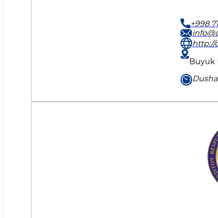
+998 71
info@d
http:/
Buyuk I
Dushan