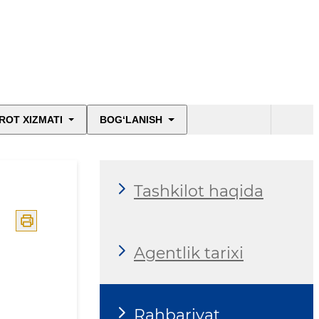
ROT XIZMATI
BOG‘LANISH
Tashkilot haqida
Agentlik tarixi
Rahbariyat