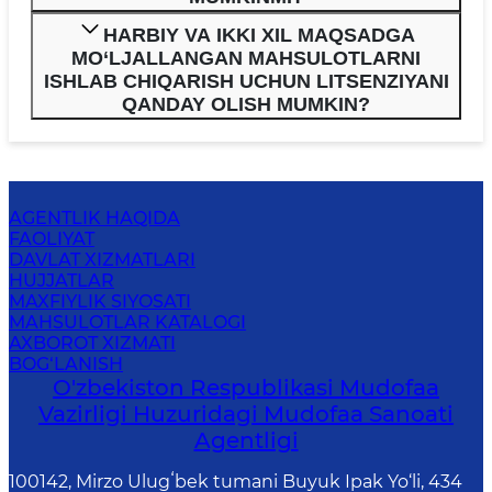
HARBIY VA IKKI XIL MAQSADGA
MO‘LJALLANGAN MAHSULOTLARNI
ISHLAB CHIQARISH UCHUN LITSENZIYANI
QANDAY OLISH MUMKIN?
AGENTLIK HAQIDA
FAOLIYAT
DAVLAT XIZMATLARI
HUJJATLAR
MAXFIYLIK SIYOSATI
MAHSULOTLAR KATALOGI
AXBOROT XIZMATI
BOG‘LANISH
O'zbekiston Respublikasi Mudofaa
Vazirligi Huzuridagi Mudofaa Sanoati
Agentligi
100142, Mirzo Ulugʻbek tumani Buyuk Ipak Yo‘li, 434