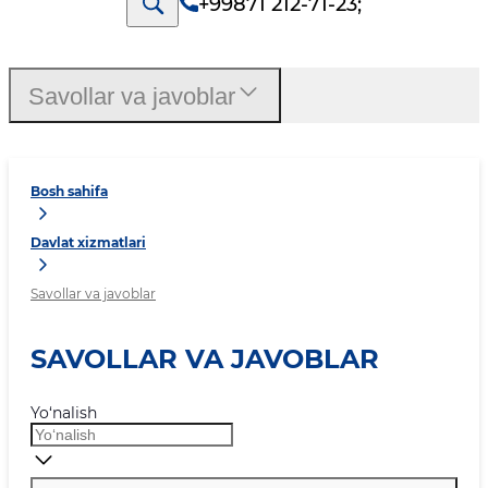
+99871 212-71-23
;
Savollar va javoblar
Bosh sahifa
Davlat xizmatlari
Savollar va javoblar
SAVOLLAR VA JAVOBLAR
Yo‘nalish