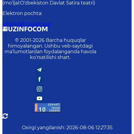
(mo‘ljal:O'zbekiston Davlat Satira teatri)
Elektron pochta
:
info@defindustry.uz
© 2001-
2026
Barcha huquqlar
himoyalangan. Ushbu veb-saytdagi
ma’lumotlardan foydalanganda havola
ko‘rsatilishi shart.
Oxirgi yangilanish
:
2026-08-06 12:27:35