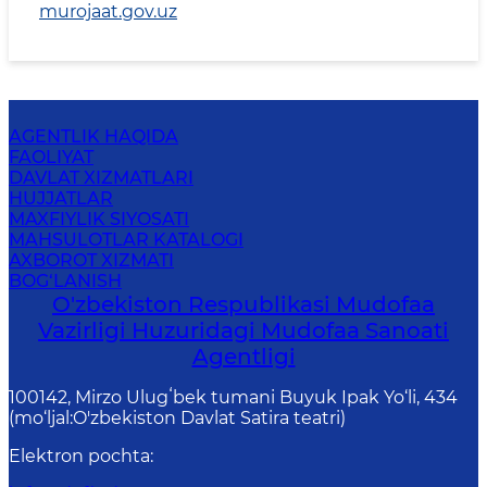
murojaat.gov.uz
AGENTLIK HAQIDA
FAOLIYAT
DAVLAT XIZMATLARI
HUJJATLAR
MAXFIYLIK SIYOSATI
MAHSULOTLAR KATALOGI
AXBOROT XIZMATI
BOG‘LANISH
O'zbekiston Respublikasi Mudofaa
Vazirligi Huzuridagi Mudofaa Sanoati
Agentligi
100142, Mirzo Ulugʻbek tumani Buyuk Ipak Yo‘li, 434
(mo‘ljal:O'zbekiston Davlat Satira teatri)
Elektron pochta
: