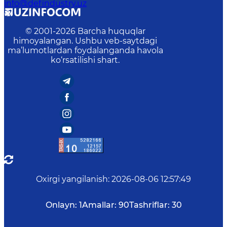
info@defindustry.uz
© 2001-
2026
Barcha huquqlar
himoyalangan. Ushbu veb-saytdagi
ma’lumotlardan foydalanganda havola
ko‘rsatilishi shart.
Oxirgi yangilanish
:
2026-08-06 12:57:49
Onlayn:
1
Amallar:
90
Tashriflar:
30