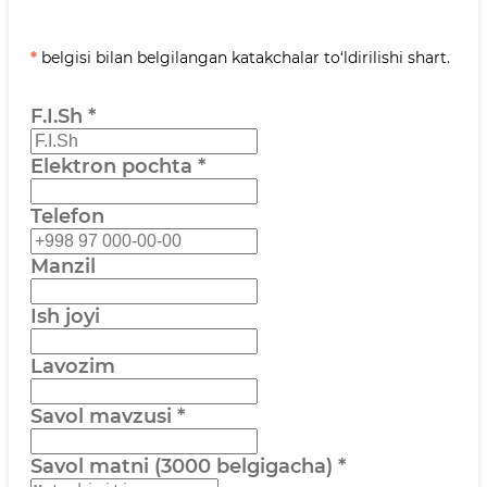
*
belgisi bilan belgilangan katakchalar to‘ldirilishi shart.
F.I.Sh
*
Elektron pochta
*
Telefon
Manzil
Ish joyi
Lavozim
Savol mavzusi
*
Savol matni (3000 belgigacha)
*