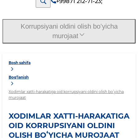
+99871 212-71-23
;
Korrupsiyani oldini olish boʻyicha
murojaat
Bosh sahifa
Bog‘lanish
Xodimlar xatti-harakatiga oid korrupsiyani oldini olish boʻyicha
murojaat
XODIMLAR XATTI-HARAKATIGA
OID KORRUPSIYANI OLDINI
OLISH BOʻYICHA MUROJAAT