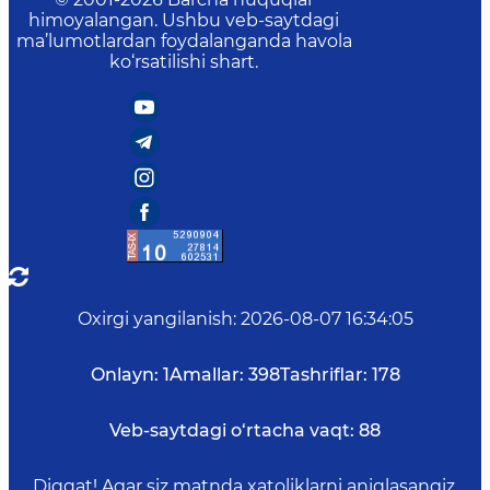
himoyalangan. Ushbu veb-saytdagi
ma’lumotlardan foydalanganda havola
ko‘rsatilishi shart.
Oxirgi yangilanish
:
2026-08-07 16:34:05
Onlayn:
1
Amallar:
398
Tashriflar:
178
Veb-saytdagi o‘rtacha vaqt:
88
Diqqat! Agar siz matnda xatoliklarni aniqlasangiz,