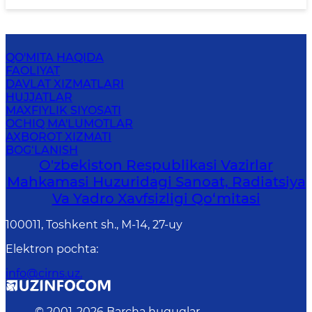
QO'MITA HAQIDA
FAOLIYAT
DAVLAT XIZMATLARI
HUJJATLAR
MAXFIYLIK SIYOSATI
OCHIQ MA'LUMOTLAR
AXBOROT XIZMATI
BOG‘LANISH
O'zbekiston Respublikasi Vazirlar
Mahkamasi Huzuridagi Sanoat, Radiatsiya
Va Yadro Xavfsizligi Qo‘mitasi
100011, Toshkent sh., М-14, 27-uy
Elektron pochta
:
info@cirns.uz.
© 2001-
2026
Barcha huquqlar