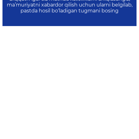
ma’muriyatni xabardor qilish uchun ularni belgilab,
pastda hosil bo‘ladigan tugmani bosing