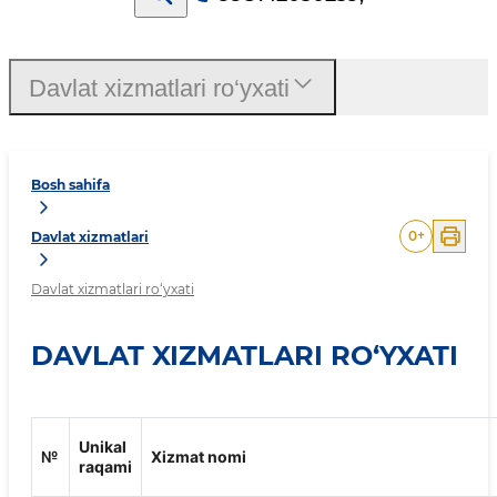
Davlat xizmatlari ro‘yxati
Bosh sahifa
0
+
Davlat xizmatlari
Davlat xizmatlari ro‘yxati
DAVLAT XIZMATLARI RO‘YXATI
Unikal
№
Xizmat nomi
raqami