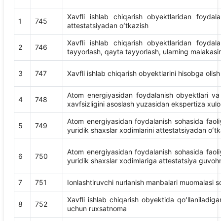
Xavfli ishlab chiqarish obyektlaridan foydal
1
745
attestatsiyadan oʻtkazish
Xavfli ishlab chiqarish obyektlaridan foydal
2
746
tayyorlash, qayta tayyorlash, ularning malakasin
3
747
Xavfli ishlab chiqarish obyektlarini hisobga olish
Atom energiyasidan foydalanish obyektlari va 
4
748
xavfsizligini asoslash yuzasidan ekspertiza xulosa
Atom energiyasidan foydalanish sohasida faoliy
5
749
yuridik shaxslar xodimlarini attestatsiyadan oʻt
Atom energiyasidan foydalanish sohasida faoliy
6
750
yuridik shaxslar xodimlariga attestatsiya guvoh
7
751
Ionlashtiruvchi nurlanish manbalari muomalasi so
Xavfli ishlab chiqarish obyektida qoʻllaniladiga
8
752
uchun ruxsatnoma