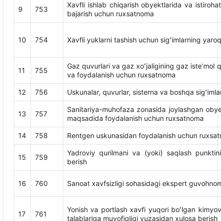
Xavfli ishlab chiqarish obyektlarida va istiroha
9
753
bajarish uchun ruxsatnoma
10
754
Xavfli yuklarni tashish uchun sigʻimlarning yaroqli
Gaz quvurlari va gaz xoʻjaligining gaz isteʼmol q
11
755
va foydalanish uchun ruxsatnoma
12
756
Uskunalar, quvurlar, sisterna va boshqa sigʻimla
Sanitariya-muhofaza zonasida joylashgan obyekt
13
757
maqsadida foydalanish uchun ruxsatnoma
14
758
Rentgen uskunasidan foydalanish uchun ruxsa
Yadroviy qurilmani va (yoki) saqlash punkti
15
759
berish
16
760
Sanoat xavfsizligi sohasidagi ekspert guvohnom
Yonish va portlash xavfi yuqori boʻlgan kimyo
17
761
talablariga muvofiqligi yuzasidan xulosa berish