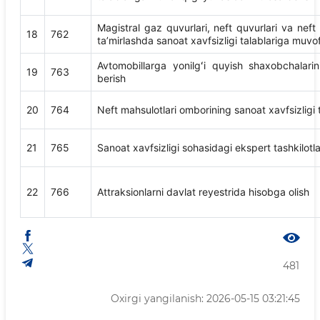
Magistral gaz quvurlari, neft quvurlari va neft
18
762
taʼmirlashda sanoat xavfsizligi talablariga muvofi
Avtomobillarga yonilgʻi quyish shaxobchalarini
19
763
berish
20
764
Neft mahsulotlari omborining sanoat xavfsizligi t
21
765
Sanoat xavfsizligi sohasidagi ekspert tashkilotlar
22
766
Attraksionlarni davlat reyestrida hisobga olish
481
Oxirgi yangilanish: 2026-05-15 03:21:45