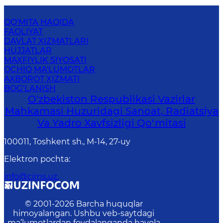
QO'MITA HAQIDA
FAOLIYAT
DAVLAT XIZMATLARI
HUJJATLAR
MAXFIYLIK SIYOSATI
OCHIQ MA'LUMOTLAR
AXBOROT XIZMATI
BOG‘LANISH
O'zbekiston Respublikasi Vazirlar
Mahkamasi Huzuridagi Sanoat, Radiatsiya
Va Yadro Xavfsizligi Qo‘mitasi
100011, Toshkent sh., М-14, 27-uy
Elektron pochta
:
info@cirns.uz.
© 2001-
2026
Barcha huquqlar
himoyalangan. Ushbu veb-saytdagi
ma’lumotlardan foydalanganda havola