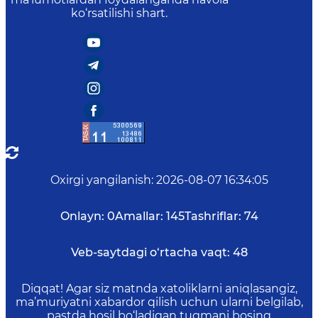
ko‘rsatilishi shart.
Oxirgi yangilanish
:
2026-08-07 16:34:05
Onlayn:
0
Amallar:
145
Tashriflar:
74
Veb-saytdagi o‘rtacha vaqt:
48
Diqqat! Agar siz matnda xatoliklarni aniqlasangiz,
ma’muriyatni xabardor qilish uchun ularni belgilab,
pastda hosil bo‘ladigan tugmani bosing