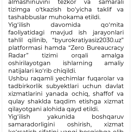
almashinuvini tezkor va samarali
tizimga o‘tkazish bo‘yicha taklif va
tashabbuslar muhokama etildi.
Yig‘ilish davomida qo‘mita
faoliyatidagi mavjud ish jarayonlari
tahlil qilinib, “byurokratiyasiz2030.uz”
platformasi hamda “Zero Bureaucracy
Radar” tizimi orqali amalga
oshirilayotgan ishlarning amaliy
natijalari ko‘rib chiqildi.
Ushbu raqamli yechimlar fuqarolar va
tadbirkorlik subyektlari uchun davlat
xizmatlarini yanada ochiq, shaffof va
qulay shaklda taqdim etishga xizmat
qilayotgani alohida qayd etildi.
Yig‘ilish yakunida boshqaruv
samaradorligini oshirish, xizmat