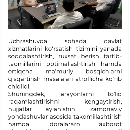
Uchrashuvda sohada davlat
xizmatlarini ko‘rsatish tizimini yanada
soddalashtirish, ruxsat berish tartib-
taomillarini optimallashtirish hamda
ortiqcha ma’muriy bosqichlarni
qisqartirish masalalari atroflicha ko‘rib
chiqildi.
Shuningdek, jarayonlarni to‘liq
raqamlashtirishni kengaytirish,
hujjatlar aylanishini zamonaviy
yondashuvlar asosida takomillashtirish
hamda idoralararo axborot