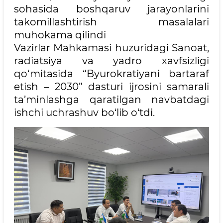
sohasida boshqaruv jarayonlarini
takomillashtirish masalalari
muhokama qilindi
Vazirlar Mahkamasi huzuridagi Sanoat,
radiatsiya va yadro xavfsizligi
qo‘mitasida “Byurokratiyani bartaraf
etish – 2030” dasturi ijrosini samarali
ta’minlashga qaratilgan navbatdagi
ishchi uchrashuv bo‘lib o‘tdi.