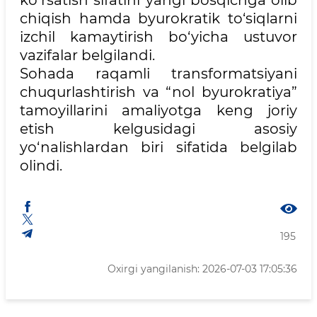
ko‘rsatish sifatini yangi bosqichga olib
chiqish hamda byurokratik to‘siqlarni
izchil kamaytirish bo‘yicha ustuvor
vazifalar belgilandi.
Sohada raqamli transformatsiyani
chuqurlashtirish va “nol byurokratiya”
tamoyillarini amaliyotga keng joriy
etish kelgusidagi asosiy
yo‘nalishlardan biri sifatida belgilab
olindi.
195
Oxirgi yangilanish: 2026-07-03 17:05:36