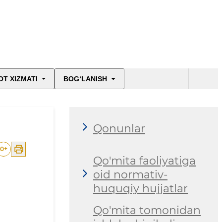
T XIZMATI
BOG‘LANISH
Qonunlar
0
+
Qo'mita faoliyatiga
oid normativ-
huquqiy hujjatlar
Qo'mita tomonidan