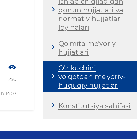
ishlab chiqiladigan
qonun hujjatlari va
normativ hujjatlar
loyihalari
Qo'mita me'yoriy
hujjatlari
O'z kuchini
yo'qotgan me'yoriy-
250
huquqiy hujjatlar
17:14:07
Konstitutsiya sahifasi