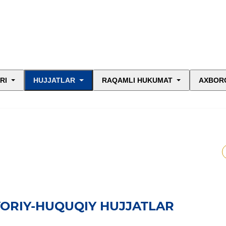
RI
HUJJATLAR
RAQAMLI HUKUMAT
AXBORO
YORIY-HUQUQIY HUJJATLAR