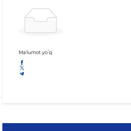
Maʼlumot yoʻq