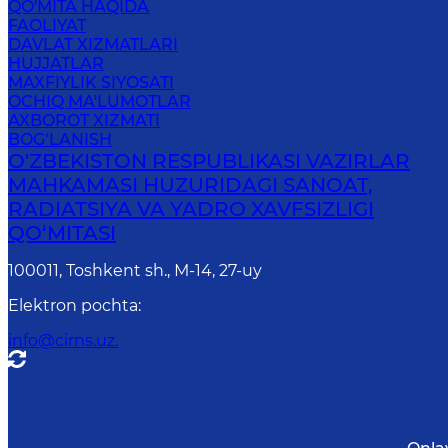
QO'MITA HAQIDA
FAOLIYAT
DAVLAT XIZMATLARI
HUJJATLAR
MAXFIYLIK SIYOSATI
OCHIQ MA'LUMOTLAR
AXBOROT XIZMATI
BOG‘LANISH
O'ZBEKISTON RESPUBLIKASI VAZIRLAR
MAHKAMASI HUZURIDAGI SANOAT,
RADIATSIYA VA YADRO XAVFSIZLIGI
QO‘MITASI
100011, Toshkent sh., М-14, 27-uy
Elektron pochta
:
info@cirns.uz.