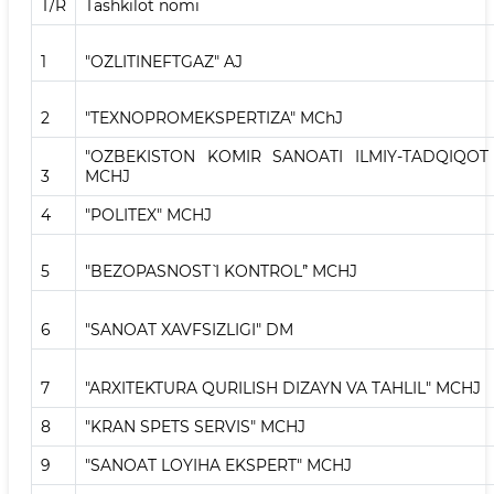
T/R
Tashkilot nomi
1
"O`ZLITINEFTGAZ" AJ
2
"TEXNOPROMEKSPERTIZA" MChJ
"O`ZBEKISTON KO`MIR SANOATI ILMIY-TADQIQOT
3
MCHJ
4
"POLITEX" MCHJ
5
"BEZOPASNOST` I KONTROL`" MCHJ
6
"SANOAT XAVFSIZLIGI" DM
7
"ARXITEKTURA QURILISH DIZAYN VA TAHLIL" MCHJ
8
"KRAN SPETS SERVIS" MCHJ
9
"SANOAT LOYIHA EKSPERT" MCHJ