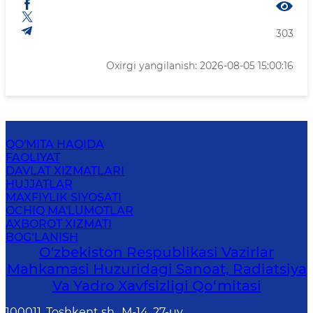
303
Oxirgi yangilanish: 2026-08-05 15:00:16
QO'MITA HAQIDA
FAOLIYAT
DAVLAT XIZMATLARI
HUJJATLAR
MAXFIYLIK SIYOSATI
OCHIQ MA'LUMOTLAR
AXBOROT XIZMATI
BOG‘LANISH
O'zbekiston Respublikasi Vazirlar
Mahkamasi Huzuridagi Sanoat, Radiatsiya
Va Yadro Xavfsizligi Qo‘mitasi
100011, Toshkent sh., М-14, 27-uy