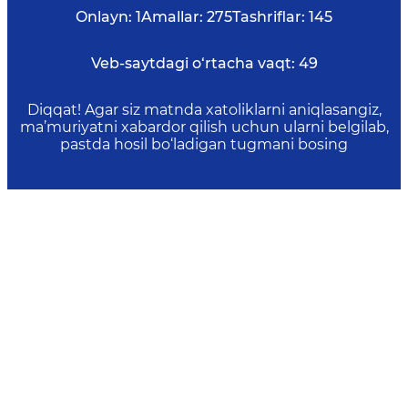
Onlayn:
1
Amallar:
275
Tashriflar:
145
Veb-saytdagi o‘rtacha vaqt:
49
Diqqat! Agar siz matnda xatoliklarni aniqlasangiz,
ma’muriyatni xabardor qilish uchun ularni belgilab,
pastda hosil bo‘ladigan tugmani bosing