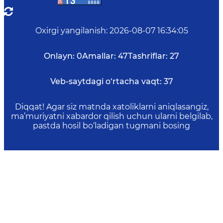
Oxirgi yangilanish
:
2026-08-07 16:34:05
Onlayn:
0
Amallar:
47
Tashriflar:
27
Veb-saytdagi o‘rtacha vaqt:
37
Diqqat! Agar siz matnda xatoliklarni aniqlasangiz,
ma’muriyatni xabardor qilish uchun ularni belgilab,
pastda hosil bo‘ladigan tugmani bosing