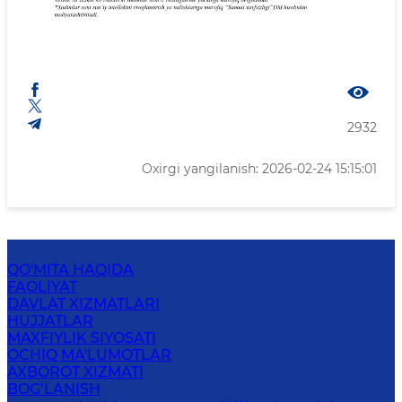
2932
Oxirgi yangilanish: 2026-02-24 15:15:01
QO'MITA HAQIDA
FAOLIYAT
DAVLAT XIZMATLARI
HUJJATLAR
MAXFIYLIK SIYOSATI
OCHIQ MA'LUMOTLAR
AXBOROT XIZMATI
BOG‘LANISH