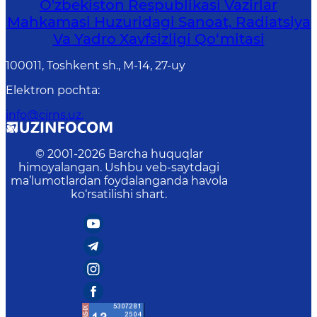
O'zbekiston Respublikasi Vazirlar
Mahkamasi Huzuridagi Sanoat, Radiatsiya
Va Yadro Xavfsizligi Qo‘mitasi
100011, Toshkent sh., М-14, 27-uy
Elektron pochta
:
info@cirns.uz.
© 2001-
2026
Barcha huquqlar
himoyalangan. Ushbu veb-saytdagi
ma’lumotlardan foydalanganda havola
ko‘rsatilishi shart.