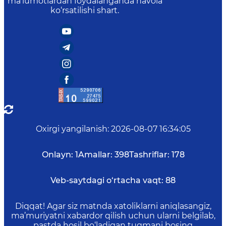
ma’lumotlardan foydalanganda havola
ko‘rsatilishi shart.
Oxirgi yangilanish
:
2026-08-07 16:34:05
Onlayn:
1
Amallar:
398
Tashriflar:
178
Veb-saytdagi o‘rtacha vaqt:
88
Diqqat! Agar siz matnda xatoliklarni aniqlasangiz,
ma’muriyatni xabardor qilish uchun ularni belgilab,
pastda hosil bo‘ladigan tugmani bosing