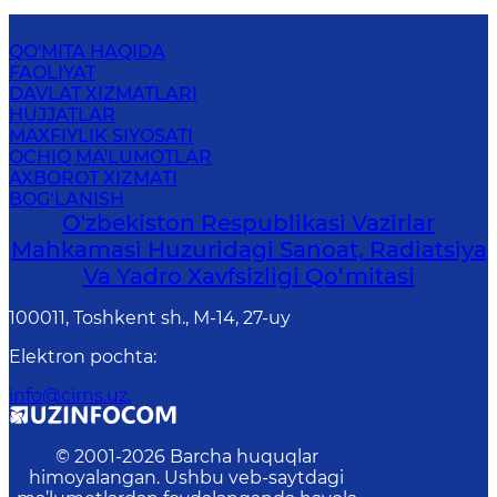
QO'MITA HAQIDA
FAOLIYAT
DAVLAT XIZMATLARI
HUJJATLAR
MAXFIYLIK SIYOSATI
OCHIQ MA'LUMOTLAR
AXBOROT XIZMATI
BOG‘LANISH
O'zbekiston Respublikasi Vazirlar
Mahkamasi Huzuridagi Sanoat, Radiatsiya
Va Yadro Xavfsizligi Qo‘mitasi
100011, Toshkent sh., М-14, 27-uy
Elektron pochta
:
info@cirns.uz.
© 2001-
2026
Barcha huquqlar
himoyalangan. Ushbu veb-saytdagi