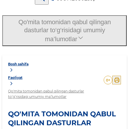
Qo'mita tomonidan qabul qilingan
dasturlar to‘g‘risidagi umumiy
ma’lumotlar
Bosh sahifa
Faoliyat
0
+
Qo'mita tomonidan qabul qilingan dasturlar
to‘g‘risidagi umumiy ma’lumotlar
QO'MITA TOMONIDAN QABUL
QILINGAN DASTURLAR