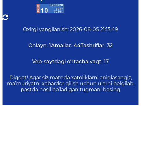
Oxirgi yangilanish
:
2026-08-05 21:15:49
Onlayn:
1
Amallar:
44
Tashriflar:
32
Veb-saytdagi o‘rtacha vaqt:
17
Diqqat! Agar siz matnda xatoliklarni aniqlasangiz,
ma’muriyatni xabardor qilish uchun ularni belgilab,
pastda hosil bo‘ladigan tugmani bosing