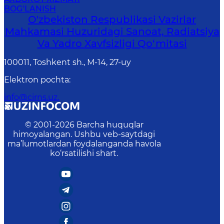
BOG‘LANISH
O'zbekiston Respublikasi Vazirlar
Mahkamasi Huzuridagi Sanoat, Radiatsiya
Va Yadro Xavfsizligi Qo‘mitasi
100011, Toshkent sh., М-14, 27-uy
Elektron pochta
:
info@cirns.uz.
© 2001-
2026
Barcha huquqlar
himoyalangan. Ushbu veb-saytdagi
ma’lumotlardan foydalanganda havola
ko‘rsatilishi shart.