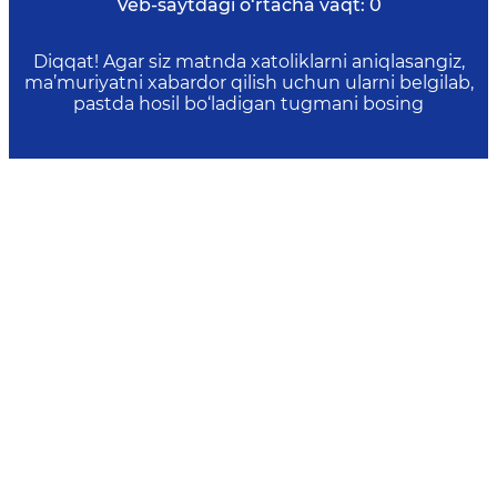
Veb-saytdagi o‘rtacha vaqt:
0
Diqqat! Agar siz matnda xatoliklarni aniqlasangiz,
ma’muriyatni xabardor qilish uchun ularni belgilab,
pastda hosil bo‘ladigan tugmani bosing