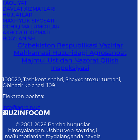
FAOLIYAT
DAVLAT XIZMATLARI
HUJJATLAR
MAXFIYLIK SIYOSATI
OCHIQ MA'LUMOTLAR
AXBOROT XIZMATI
BOG‘LANISH
O‘zbekiston Respublikasi Vazirlar
Mahkamasi Huzuridagi Agrosanoat
Majmui Ustidan Nazorat Qilish
Inspeksiyasi
100020, Toshkent shahri, Shayxontoxur tumani,
Obinazir ko'chasi, 109
Elektron pochta
:
info@agroin.uz
© 2001-
2026
Barcha huquqlar
himoyalangan. Ushbu veb-saytdagi
ma’lumotlardan foydalanganda havola