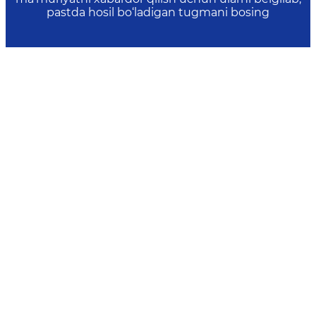
pastda hosil bo‘ladigan tugmani bosing