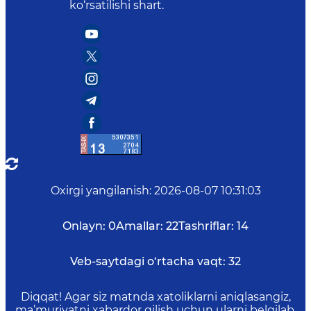
ko‘rsatilishi shart.
Oxirgi yangilanish
:
2026-08-07 10:31:03
Onlayn:
0
Amallar:
22
Tashriflar:
14
Veb-saytdagi o‘rtacha vaqt:
32
Diqqat! Agar siz matnda xatoliklarni aniqlasangiz,
ma’muriyatni xabardor qilish uchun ularni belgilab,