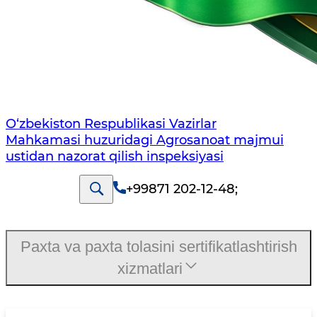
O‘zbekiston Respublikasi Vazirlar
Mahkamasi huzuridagi Agrosanoat majmui
ustidan nazorat qilish inspeksiyasi
+99871 202-12-48
;
Paxta va paxta tolasini sertifikatlashtirish
xizmatlari