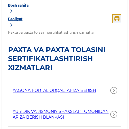
Bosh sahifa
Faoliyat
Paxta va paxta tolasini sertifikatlashtirish xizmatlari
PAXTA VA PAXTA TOLASINI
SERTIFIKATLASHTIRISH
XIZMATLARI
YAGONA PORTAL ORQALI ARIZA BERISH
YURIDIK VA JISMONIY SHAXSLAR TOMONIDAN
ARIZA BERISH BLANKASI