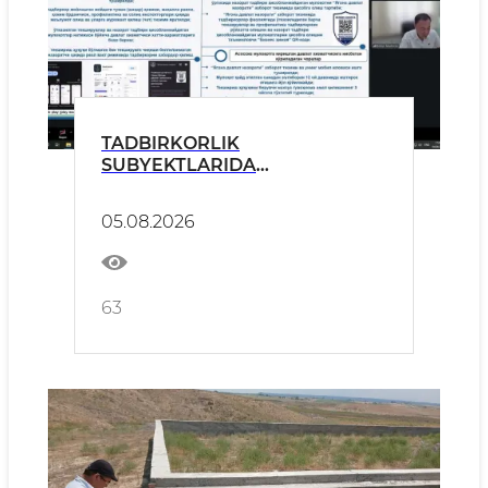
TADBIRKORLIK
SUBYEKTLARIDA
TEKSHIRISHLARNI O‘TKAZISH
VA MAʼMURIY AMALIYOT
05.08.2026
SOHASIDA O‘QUV-AMALIY
SEMINARLARI BO‘LIB
O‘TMOQDA
63