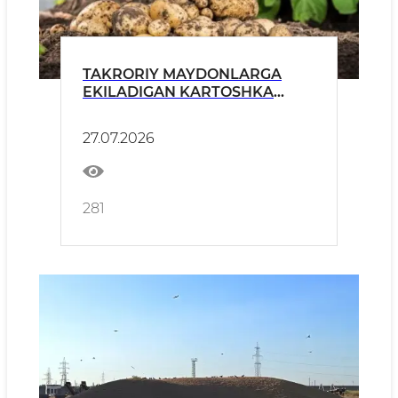
TAKRORIY MAYDONLARGA
EKILADIGAN KARTOSHKA
URUG‘LIKLARI SIFATI
«O‘ZAGROINSPEKSIYA»
27.07.2026
TOMONIDAN QATʼIY
NAZORATGA OLINGAN
281