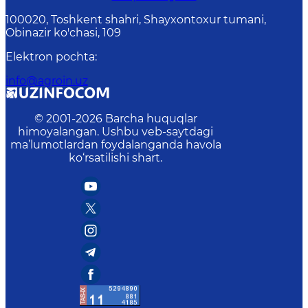
100020, Toshkent shahri, Shayxontoxur tumani,
Obinazir ko'chasi, 109
Elektron pochta
:
info@agroin.uz
© 2001-
2026
Barcha huquqlar
himoyalangan. Ushbu veb-saytdagi
ma’lumotlardan foydalanganda havola
ko‘rsatilishi shart.