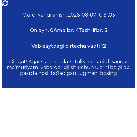
Oxirgi yangilanish
:
2026-08-07 10:31:03
Onlayn:
0
Amallar:
4
Tashriflar:
3
Veb-saytdagi o‘rtacha vaqt:
12
Diqqat! Agar siz matnda xatoliklarni aniqlasangiz,
ma’muriyatni xabardor qilish uchun ularni belgilab,
pastda hosil bo‘ladigan tugmani bosing