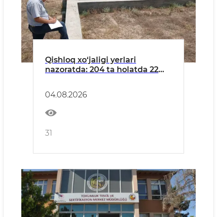
Qishloq xo‘jaligi yerlari
nazoratda: 204 ta holatda 22
mlrd so‘mdan ortiq zarar
keltirilgani aniqlandi
04.08.2026
31