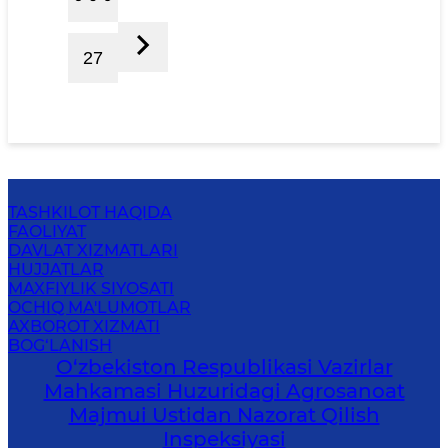
27
TASHKILOT HAQIDA
FAOLIYAT
DAVLAT XIZMATLARI
HUJJATLAR
MAXFIYLIK SIYOSATI
OCHIQ MA'LUMOTLAR
AXBOROT XIZMATI
BOG‘LANISH
O‘zbekiston Respublikasi Vazirlar
Mahkamasi Huzuridagi Agrosanoat
Majmui Ustidan Nazorat Qilish
Inspeksiyasi