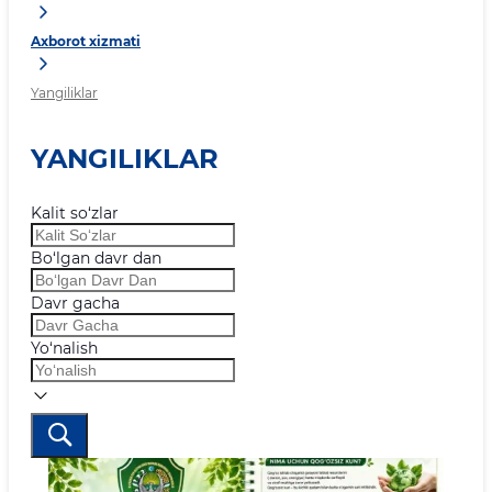
Axborot xizmati
Yangiliklar
YANGILIKLAR
Kalit so‘zlar
Bo‘lgan davr dan
Davr gacha
Yo‘nalish