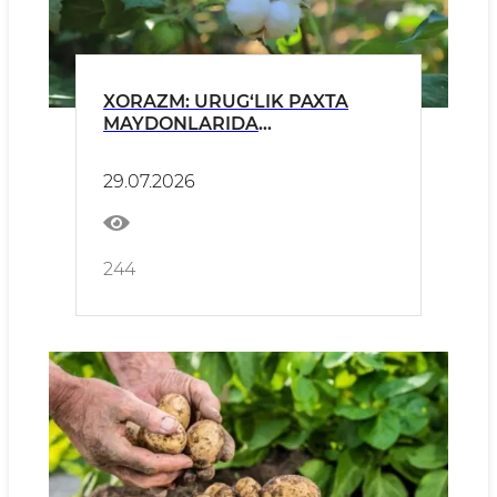
XORAZM: URUG‘LIK PAXTA
MAYDONLARIDA
NAVDORLIKNI TA’MINLASHGA
QARATILGAN NAZORAT
29.07.2026
TADBIRLARI DAVOM
ETTIRILMOQDA
244