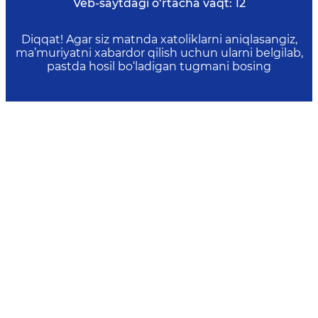
Veb-saytdagi o‘rtacha vaqt:
12
Diqqat! Agar siz matnda xatoliklarni aniqlasangiz,
ma’muriyatni xabardor qilish uchun ularni belgilab,
pastda hosil bo‘ladigan tugmani bosing