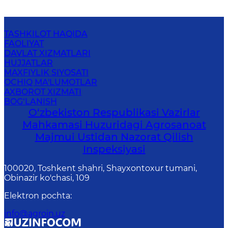
TASHKILOT HAQIDA
FAOLIYAT
DAVLAT XIZMATLARI
HUJJATLAR
MAXFIYLIK SIYOSATI
OCHIQ MA'LUMOTLAR
AXBOROT XIZMATI
BOG‘LANISH
O‘zbekiston Respublikasi Vazirlar
Mahkamasi Huzuridagi Agrosanoat
Majmui Ustidan Nazorat Qilish
Inspeksiyasi
100020, Toshkent shahri, Shayxontoxur tumani,
Obinazir ko'chasi, 109
Elektron pochta
:
info@agroin.uz