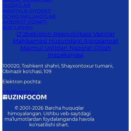
HUJJATLAR
MAXFIYLIK SIYOSATI
OCHIQ MA'LUMOTLAR
AXBOROT XIZMATI
BOG‘LANISH
O‘zbekiston Respublikasi Vazirlar
Mahkamasi Huzuridagi Agrosanoat
Majmui Ustidan Nazorat Qilish
Inspeksiyasi
100020, Toshkent shahri, Shayxontoxur tumani,
Obinazir ko'chasi, 109
Elektron pochta
:
info@agroin.uz
© 2001-
2026
Barcha huquqlar
himoyalangan. Ushbu veb-saytdagi
ma’lumotlardan foydalanganda havola
ko‘rsatilishi shart.