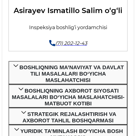
Asirayev Ismatillo Salim o‘g‘li
Inspeksiya boshlig‘i yordamchisi
(71) 202-12-43
BOSHLIQNING MA’NAVIYAT VA DAVLAT
TILI MASALALARI BO‘YICHA
MASLAHATCHISI
BOSHLIQNING AXBOROT SIYOSATI
MASALALARI BO‘YICHA MASLAHATCHISI-
MATBUOT KOTIBI
STRATEGIK REJALASHTIRISH VA
АXBOROT TAHLIL BOSHQARMASI
YURIDIK TA’MINLASH BO‘YICHA BOSH