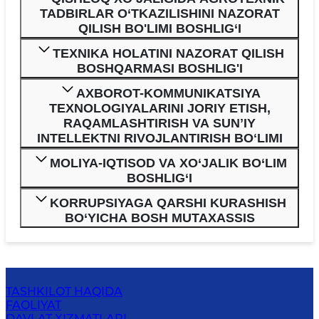
TADBIRLAR O‘TKAZILISHINI NAZORAT
QILISH BO'LIMI BOSHLIG‘I
TEXNIKA HOLATINI NAZORAT QILISH
BOSHQARMASI BOSHLIG'I
AXBOROT-KOMMUNIKATSIYA
TEXNOLOGIYALARINI JORIY ETISH,
RAQAMLASHTIRISH VA SUNʼIY
INTELLEKTNI RIVOJLANTIRISH BOʻLIMI
MOLIYA-IQTISOD VA XO‘JALIK BO‘LIM
BOSHLIG‘I
KORRUPSIYAGA QARSHI KURASHISH
BO‘YICHA BOSH MUTAXASSIS
TASHKILOT HAQIDA
FAOLIYAT
DAVLAT XIZMATLARI