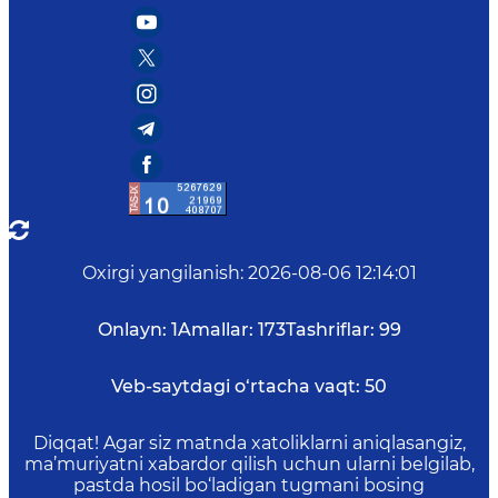
Oxirgi yangilanish
:
2026-08-06 12:14:01
Onlayn:
1
Amallar:
173
Tashriflar:
99
Veb-saytdagi o‘rtacha vaqt:
50
Diqqat! Agar siz matnda xatoliklarni aniqlasangiz,
ma’muriyatni xabardor qilish uchun ularni belgilab,
pastda hosil bo‘ladigan tugmani bosing