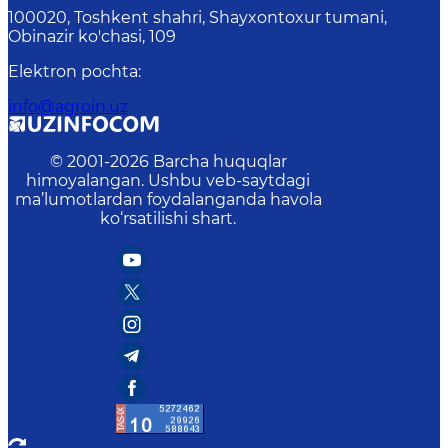
100020, Toshkent shahri, Shayxontoxur tumani,
Obinazir ko'chasi, 109
Elektron pochta
:
info@agroin.uz
© 2001-
2026
Barcha huquqlar
himoyalangan. Ushbu veb-saytdagi
ma’lumotlardan foydalanganda havola
ko‘rsatilishi shart.