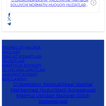
“O‘ZAGROINSPEKSIYA” FAOLIYATINI TARTIBGA
SOLUVCHI NORMATIV-HUQUQIY HUJJATLAR
RUYXATI
TASHKILOT HAQIDA
FAOLIYAT
DAVLAT XIZMATLARI
HUJJATLAR
MAXFIYLIK SIYOSATI
OCHIQ MA'LUMOTLAR
AXBOROT XIZMATI
BOG‘LANISH
O‘zbekiston Respublikasi Vazirlar
Mahkamasi Huzuridagi Agrosanoat
Majmui Ustidan Nazorat Qilish
Inspeksiyasi