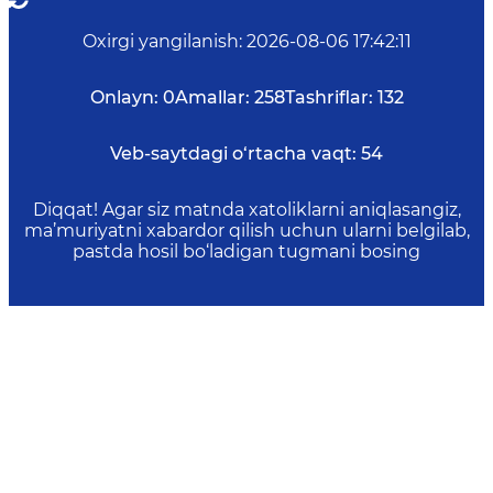
Oxirgi yangilanish
:
2026-08-06 17:42:11
Onlayn:
0
Amallar:
258
Tashriflar:
132
Veb-saytdagi o‘rtacha vaqt:
54
Diqqat! Agar siz matnda xatoliklarni aniqlasangiz,
ma’muriyatni xabardor qilish uchun ularni belgilab,
pastda hosil bo‘ladigan tugmani bosing