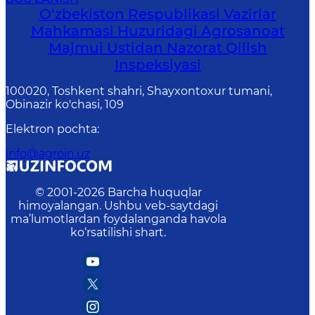
O‘zbekiston Respublikasi Vazirlar
Mahkamasi Huzuridagi Agrosanoat
Majmui Ustidan Nazorat Qilish
Inspeksiyasi
100020, Toshkent shahri, Shayxontoxur tumani,
Obinazir ko'chasi, 109
Elektron pochta
:
info@agroin.uz
© 2001-
2026
Barcha huquqlar
himoyalangan. Ushbu veb-saytdagi
ma’lumotlardan foydalanganda havola
ko‘rsatilishi shart.