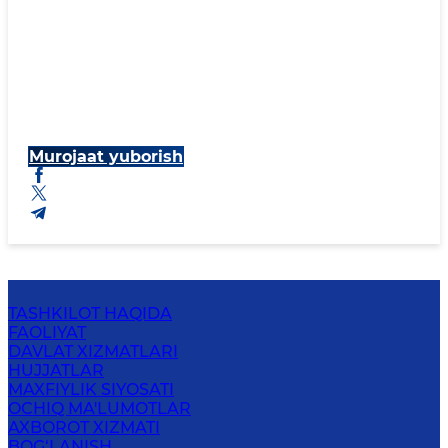
Murojaat yuborish
TASHKILOT HAQIDA
FAOLIYAT
DAVLAT XIZMATLARI
HUJJATLAR
MAXFIYLIK SIYOSATI
OCHIQ MA'LUMOTLAR
AXBOROT XIZMATI
BOG‘LANISH