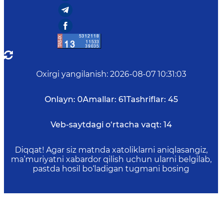
Oxirgi yangilanish
:
2026-08-07 10:31:03
Onlayn:
0
Amallar:
61
Tashriflar:
45
Veb-saytdagi o‘rtacha vaqt:
14
Diqqat! Agar siz matnda xatoliklarni aniqlasangiz,
ma’muriyatni xabardor qilish uchun ularni belgilab,
pastda hosil bo‘ladigan tugmani bosing