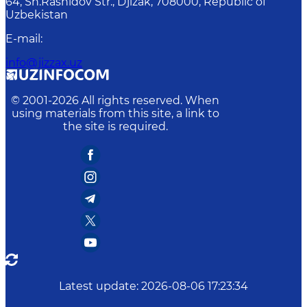
64, Sh.Rashidov Str., Djizak, 708000, Republic of
Uzbekistan
E-mail
:
info@jizzax.uz
© 2001-
2026
All rights reserved. When
using materials from this site, a link to
the site is required.
Latest update
:
2026-08-06 17:23:34