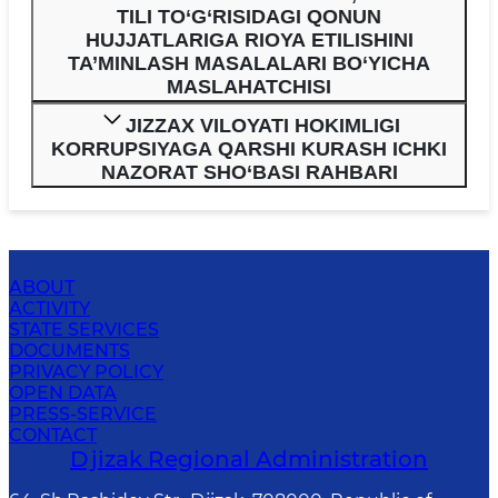
TILI TO‘G‘RISIDAGI QONUN
HUJJATLARIGA RIOYA ETILISHINI
TA’MINLASH MASALALARI BO‘YICHA
MASLAHATCHISI
JIZZAX VILOYATI HOKIMLIGI
KORRUPSIYAGA QARSHI KURASH ICHKI
NAZORAT SHO‘BASI RAHBARI
ABOUT
ACTIVITY
STATE SERVICES
DOCUMENTS
PRIVACY POLICY
OPEN DATA
PRESS-SERVICE
CONTACT
Djizak Regional Administration