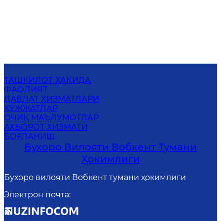
ТАШКИЛОТ ҲАҚИДА
ФАОЛИЯТ
ДАВЛАТ ХИЗМАТЛАРИ
ҲУЖЖАТЛАР
ОЧИҚ МАЪЛУМОТЛАР
АХБОРОТ ХИЗМАТИ
БОҒЛАНИШ
Бухоро Вилояти Вобкент Тумани
Ҳокимлиги
Бухоро вилояти Вобкент тумани ҳокимлиги
Электрон почта
: