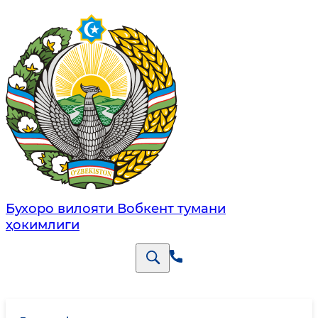
Бухоро вилояти Вобкент тумани
ҳокимлиги