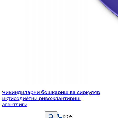
Чиқиндиларни бошқариш ва сиркуляр
иқтисодиётни ривожлантириш
агентлиги
1205
;