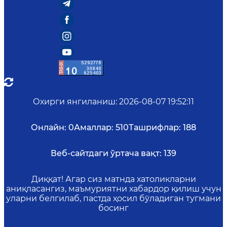
Охирги янгиланиш
:
2026-08-07 19:52:11
Онлайн:
0
Амаллар:
510
Ташрифлар:
188
Веб-сайтдаги ўртача вақт:
139
Диққат! Агар сиз матнда хатоликларни
аниқласангиз, маъмуриятни хабардор қилиш учун
уларни белгилаб, пастда ҳосил бўладиган тугмани
босинг