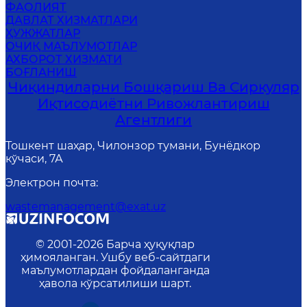
ФАОЛИЯТ
ДАВЛАТ ХИЗМАТЛАРИ
ҲУЖЖАТЛАР
ОЧИҚ МАЪЛУМОТЛАР
АХБОРОТ ХИЗМАТИ
БОҒЛАНИШ
Чиқиндиларни Бошқариш Ва Сиркуляр
Иқтисодиётни Ривожлантириш
Агентлиги
Тошкент шаҳар, Чилонзор тумани, Бунёдкор
кўчаси, 7А
Электрон почта
:
wastemanagement@exat.uz
© 2001-
2026
Барча ҳуқуқлар
ҳимояланган. Ушбу веб-сайтдаги
маълумотлардан фойдаланганда
ҳавола кўрсатилиши шарт.