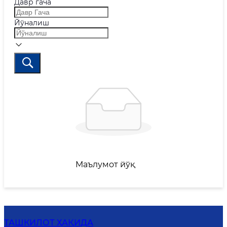
Давр гача
Йўналиш
Маълумот йўқ
ТАШКИЛОТ ҲАҚИДА