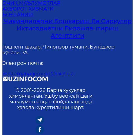
ОЧИҚ МАЪЛУМОТЛАР
АХБОРОТ ХИЗМАТИ
БОҒЛАНИШ
Чиқиндиларни Бошқариш Ва Сиркуляр
Иқтисодиётни Ривожлантириш
Агентлиги
Тошкент шаҳар, Чилонзор тумани, Бунёдкор
кўчаси, 7А
Электрон почта
:
wastemanagement@exat.uz
© 2001-
2026
Барча ҳуқуқлар
ҳимояланган. Ушбу веб-сайтдаги
маълумотлардан фойдаланганда
ҳавола кўрсатилиши шарт.