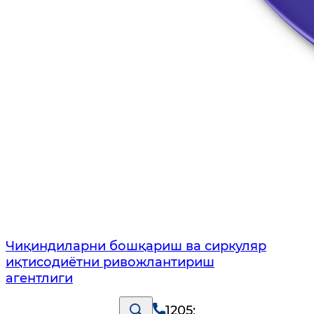
Чиқиндиларни бошқариш ва сиркуляр
иқтисодиётни ривожлантириш
агентлиги
1205
;