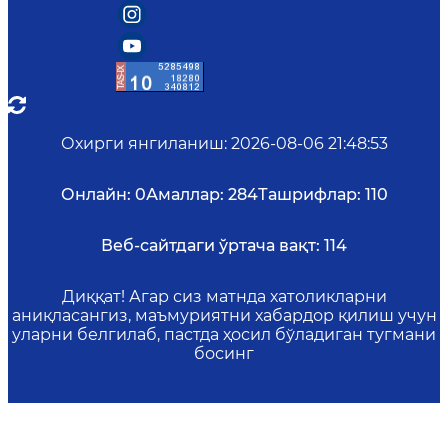
Охирги янгиланиш
:
2026-08-06 21:48:53
Онлайн:
0
Амаллар:
284
Ташрифлар:
110
Веб-сайтдаги ўртача вақт:
114
Диққат! Агар сиз матнда хатоликларни
аниқласангиз, маъмуриятни хабардор қилиш учун
уларни белгилаб, пастда ҳосил бўладиган тугмани
босинг