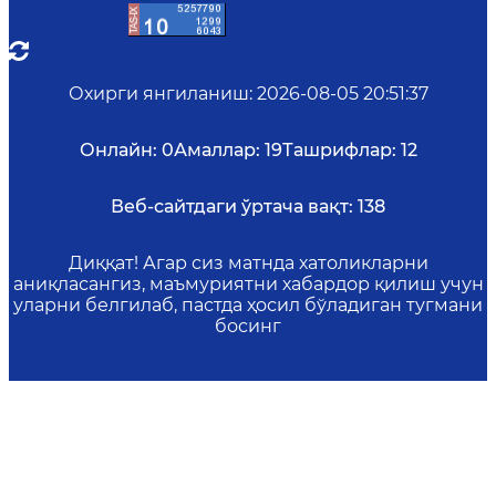
Охирги янгиланиш
:
2026-08-05 20:51:37
Онлайн:
0
Амаллар:
19
Ташрифлар:
12
Веб-сайтдаги ўртача вақт:
138
Диққат! Агар сиз матнда хатоликларни
аниқласангиз, маъмуриятни хабардор қилиш учун
уларни белгилаб, пастда ҳосил бўладиган тугмани
босинг