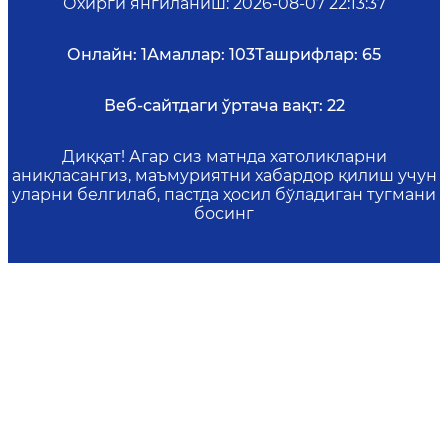
Охирги янгиланиш
:
2026-08-07 22:13:37
Онлайн:
1
Амаллар:
103
Ташрифлар:
65
Веб-сайтдаги ўртача вақт:
22
Диққат! Агар сиз матнда хатоликларни
аниқласангиз, маъмуриятни хабардор қилиш учун
уларни белгилаб, пастда ҳосил бўладиган тугмани
босинг