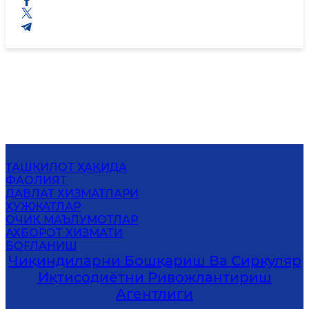
ТАШКИЛОТ ҲАҚИДА
ФАОЛИЯТ
ДАВЛАТ ХИЗМАТЛАРИ
ҲУЖЖАТЛАР
ОЧИҚ МАЪЛУМОТЛАР
АХБОРОТ ХИЗМАТИ
БОҒЛАНИШ
Чиқиндиларни Бошқариш Ва Сиркуляр
Иқтисодиётни Ривожлантириш
Агентлиги