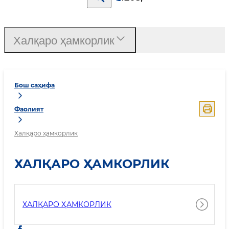
Халқаро ҳамкорлик
Бош саҳифа
Фаолият
Халқаро ҳамкорлик
ХАЛҚАРО ҲАМКОРЛИК
ХАЛҚАРО ҲАМКОРЛИК