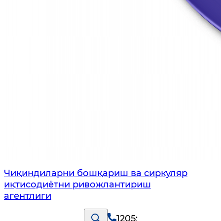
Чиқиндиларни бошқариш ва сиркуляр
иқтисодиётни ривожлантириш
агентлиги
1205
;