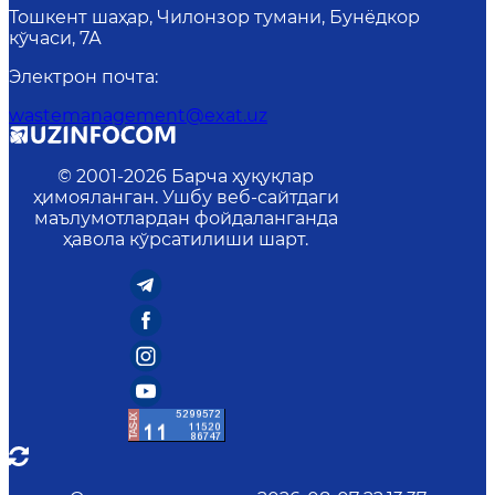
Тошкент шаҳар, Чилонзор тумани, Бунёдкор
кўчаси, 7А
Электрон почта
:
wastemanagement@exat.uz
© 2001-
2026
Барча ҳуқуқлар
ҳимояланган. Ушбу веб-сайтдаги
маълумотлардан фойдаланганда
ҳавола кўрсатилиши шарт.