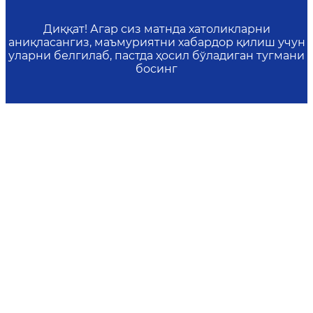
Диққат! Агар сиз матнда хатоликларни
аниқласангиз, маъмуриятни хабардор қилиш учун
уларни белгилаб, пастда ҳосил бўладиган тугмани
босинг