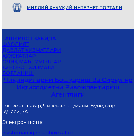
МИЛЛИЙ ҲУҚУҚИЙ ИНТEРНEТ ПОРТАЛИ
ТАШКИЛОТ ҲАҚИДА
ФАОЛИЯТ
ДАВЛАТ ХИЗМАТЛАРИ
ҲУЖЖАТЛАР
ОЧИҚ МАЪЛУМОТЛАР
АХБОРОТ ХИЗМАТИ
БОҒЛАНИШ
Чиқиндиларни Бошқариш Ва Сиркуляр
Иқтисодиётни Ривожлантириш
Агентлиги
Тошкент шаҳар, Чилонзор тумани, Бунёдкор
кўчаси, 7А
Электрон почта
:
wastemanagement@exat.uz