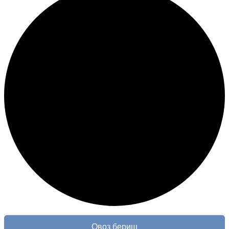
Овоз бериш