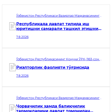
Ўзбекистон Республикаси Вазирлар Маҳкамасининг
қарори 437-сон. Қабул қилинган сана 07.08.2026. Кучга
кириш санаси 07.08.2026
Республикада давлат тилида иш
юритишни самарали ташкил этишнинг
қўшимча чора-тадбирлари тўғрисида
7.8.2026
Ўзбекистон Республикасининг Қонуни ЎРҚ-1163-сон.
Қабул қилинган сана 07.08.2026. Кучга кириш санаси
08.11.2026
Риэлторлик фаолияти тўғрисида
7.8.2026
Ўзбекистон Республикаси Вазирлар Маҳкамасининг
қарори 435-сон. Қабул қилинган сана 06.08.2026. Кучга
кириш санаси 07.08.2026
Чорвачилик ҳамда балиқчилик
тармоқларини давлат томонидан