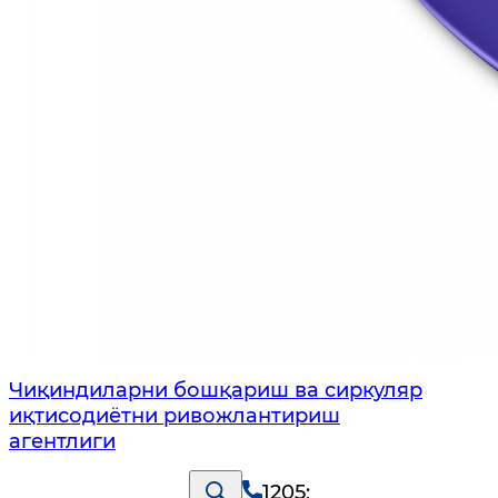
Чиқиндиларни бошқариш ва сиркуляр
иқтисодиётни ривожлантириш
агентлиги
1205
;