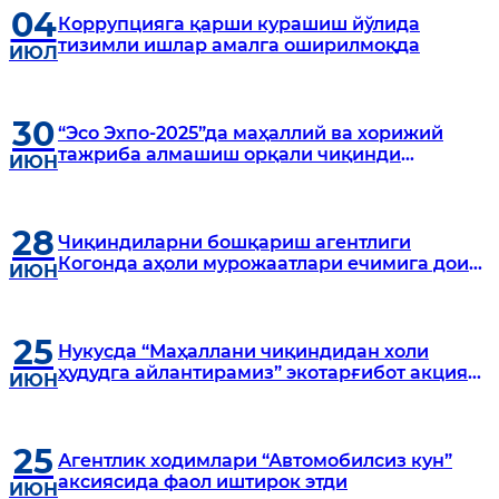
04
Коррупцияга қарши курашиш йўлида
тизимли ишлар амалга оширилмоқда
ИЮЛ
30
“Эсо Эхпо-2025”да маҳаллий ва хорижий
тажриба алмашиш орқали чиқинди
ИЮН
муаммоларига ечим тақдим этилди
28
Чиқиндиларни бошқариш агентлиги
Когонда аҳоли мурожаатлари ечимига доир
ИЮН
сайёр қабул ўтказди
25
Нукусда “Маҳаллани чиқиндидан холи
ҳудудга айлантирамиз” экотарғибот акцияси
ИЮН
ўтказилди
25
Агентлик ходимлари “Автомобилсиз кун”
аксиясида фаол иштирок этди
ИЮН