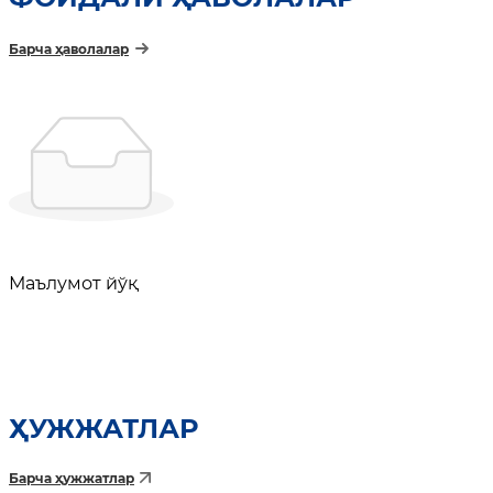
Барча ҳаволалар
Маълумот йўқ
ҲУЖЖАТЛАР
Барча ҳужжатлар