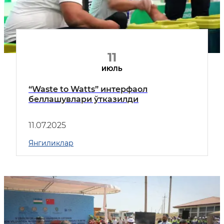
11
ИЮЛЬ
“Waste to Watts” интерфаол
беллашувлари ўтказилди
11.07.2025
Янгиликлар