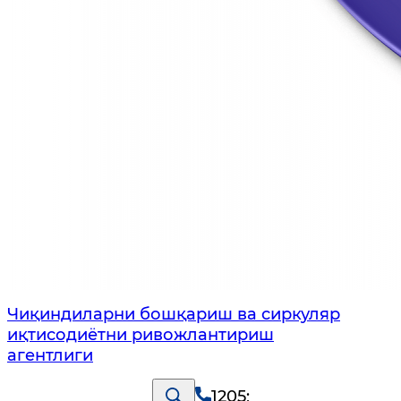
Чиқиндиларни бошқариш ва сиркуляр
иқтисодиётни ривожлантириш
агентлиги
1205
;