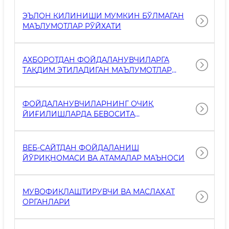
ЭЪЛОН ҚИЛИНИШИ МУМКИН БЎЛМАГАН
МАЪЛУМОТЛАР РЎЙХАТИ
АХБОРОТДАН ФОЙДАЛАНУВЧИЛАРГА
ТАҚДИМ ЭТИЛАДИГАН МАЪЛУМОТЛАР
РЎЙХАТИ
ФОЙДАЛАНУВЧИЛАРНИНГ ОЧИҚ
ЙИҒИЛИШЛАРДА БЕВОСИТА
ҚАТНАШИШИНИ ТАЪМИНЛАШ
ТЎҒРИСИДАГИ ЙЎРИҚНОМА
ВЕБ-САЙТДАН ФОЙДАЛАНИШ
ЙЎРИҚНОМАСИ ВА АТАМАЛАР МАЪНОСИ
МУВОФИҚЛАШТИРУВЧИ ВА МАСЛАҲАТ
ОРГАНЛАРИ