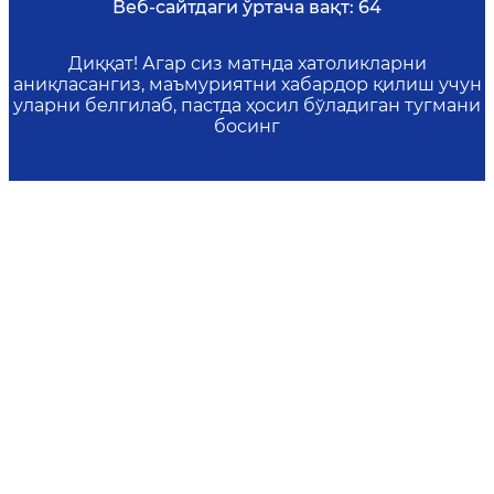
Веб-сайтдаги ўртача вақт:
64
Диққат! Агар сиз матнда хатоликларни
аниқласангиз, маъмуриятни хабардор қилиш учун
уларни белгилаб, пастда ҳосил бўладиган тугмани
босинг