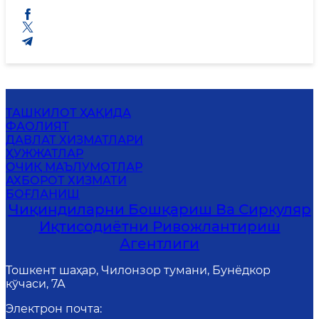
ТАШКИЛОТ ҲАҚИДА
ФАОЛИЯТ
ДАВЛАТ ХИЗМАТЛАРИ
ҲУЖЖАТЛАР
ОЧИҚ МАЪЛУМОТЛАР
АХБОРОТ ХИЗМАТИ
БОҒЛАНИШ
Чиқиндиларни Бошқариш Ва Сиркуляр
Иқтисодиётни Ривожлантириш
Агентлиги
Тошкент шаҳар, Чилонзор тумани, Бунёдкор
кўчаси, 7А
Электрон почта
: