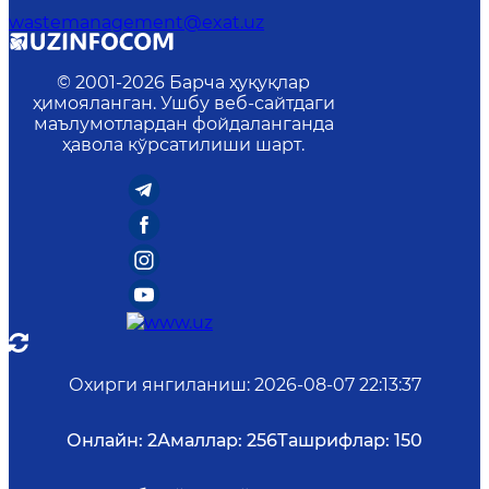
wastemanagement@exat.uz
© 2001-
2026
Барча ҳуқуқлар
ҳимояланган. Ушбу веб-сайтдаги
маълумотлардан фойдаланганда
ҳавола кўрсатилиши шарт.
Охирги янгиланиш
:
2026-08-07 22:13:37
Онлайн:
2
Амаллар:
256
Ташрифлар:
150