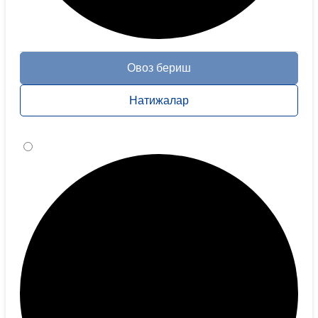
Овоз бериш
Натижалар