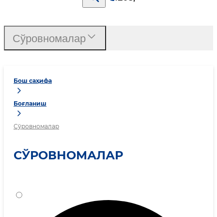
Сўровномалар
Бош саҳифа
Боғланиш
Сўровномалар
СЎРОВНОМАЛАР