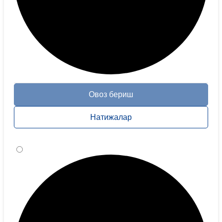
Овоз бериш
Натижалар