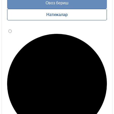
Овоз бериш
Натижалар