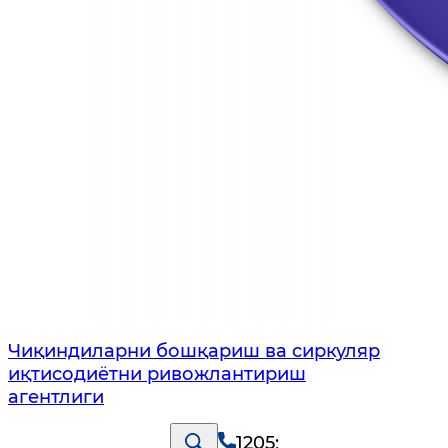
Чиқиндиларни бошқариш ва сиркуляр
иқтисодиётни ривожлантириш
агентлиги
1205
;