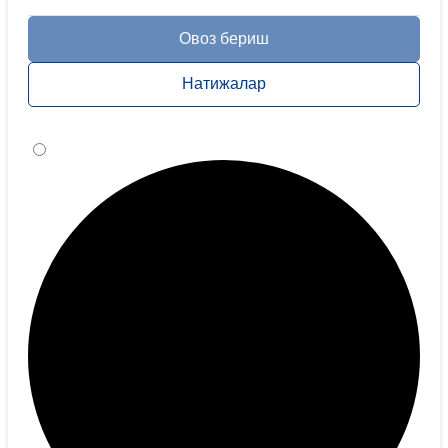
Овоз бериш
Натижалар