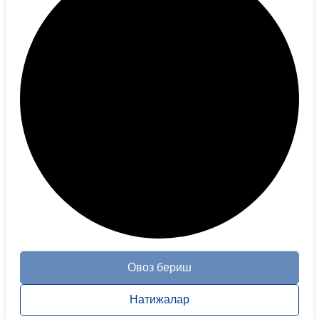
Овоз бериш
Натижалар