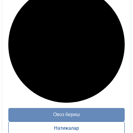
Овоз бериш
Натижалар