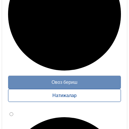
Овоз бериш
Натижалар