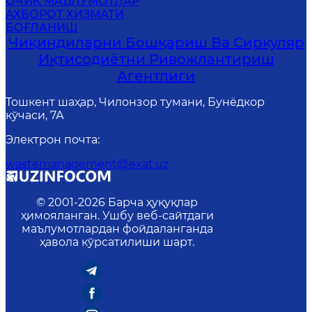
ОЧИҚ МАЪЛУМОТЛАР
АХБОРОТ ХИЗМАТИ
БОҒЛАНИШ
Чиқиндиларни Бошқариш Ва Сиркуляр
Иқтисодиётни Ривожлантириш
Агентлиги
Тошкент шаҳар, Чилонзор тумани, Бунёдкор
кўчаси, 7А
Электрон почта
:
wastemanagement@exat.uz
© 2001-
2026
Барча ҳуқуқлар
ҳимояланган. Ушбу веб-сайтдаги
маълумотлардан фойдаланганда
ҳавола кўрсатилиши шарт.