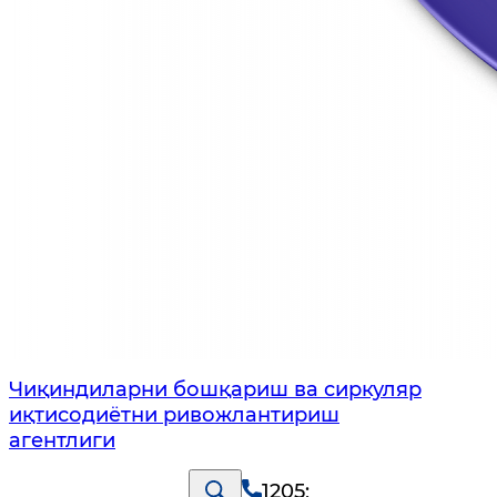
Чиқиндиларни бошқариш ва сиркуляр
иқтисодиётни ривожлантириш
агентлиги
1205
;