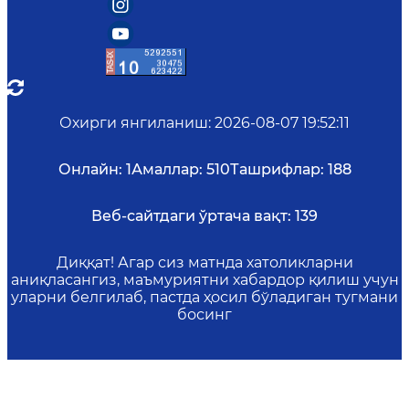
Охирги янгиланиш
:
2026-08-07 19:52:11
Онлайн:
1
Амаллар:
510
Ташрифлар:
188
Веб-сайтдаги ўртача вақт:
139
Диққат! Агар сиз матнда хатоликларни
аниқласангиз, маъмуриятни хабардор қилиш учун
уларни белгилаб, пастда ҳосил бўладиган тугмани
босинг