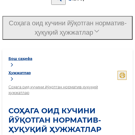
Соҳага оид кучини йўқотган норматив-
ҳуқуқий ҳужжатлар
Бош саҳифа
Ҳужжатлар
Соҳага оид кучини йўқотган норматив-ҳуқуқий
ҳужжатлар
СОҲАГА ОИД КУЧИНИ
ЙЎҚОТГАН НОРМАТИВ-
ҲУҚУҚИЙ ҲУЖЖАТЛАР