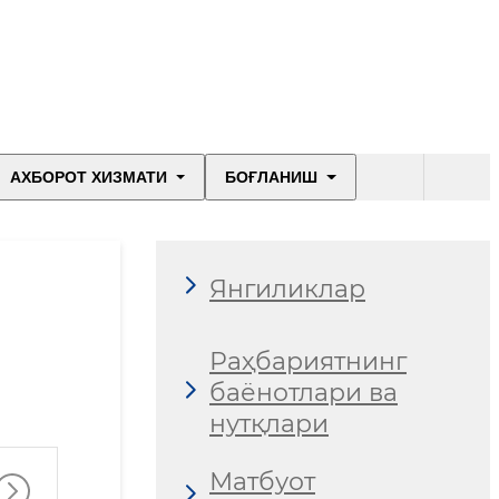
АХБОРОТ ХИЗМАТИ
БОҒЛАНИШ
Янгиликлар
Раҳбариятнинг
баёнотлари ва
нутқлари
Матбуот