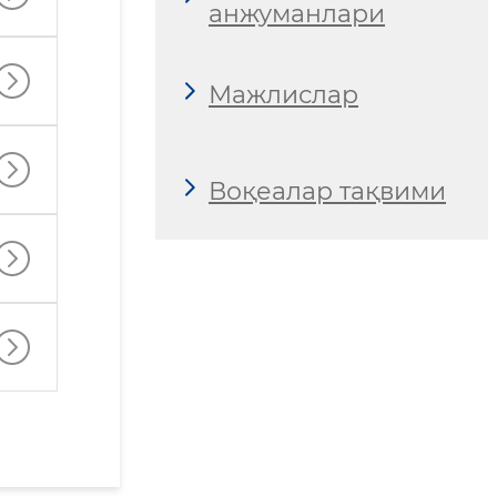
анжуманлари
Мажлислар
Воқеалар тақвими