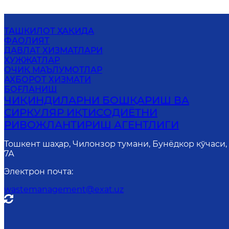
ТАШКИЛОТ ҲАҚИДА
ФАОЛИЯТ
ДАВЛАТ ХИЗМАТЛАРИ
ҲУЖЖАТЛАР
ОЧИҚ МАЪЛУМОТЛАР
АХБОРОТ ХИЗМАТИ
БОҒЛАНИШ
ЧИҚИНДИЛАРНИ БОШҚАРИШ ВА
СИРКУЛЯР ИҚТИСОДИЁТНИ
РИВОЖЛАНТИРИШ АГЕНТЛИГИ
Тошкент шаҳар, Чилонзор тумани, Бунёдкор кўчаси,
7А
Электрон почта
:
wastemanagement@exat.uz