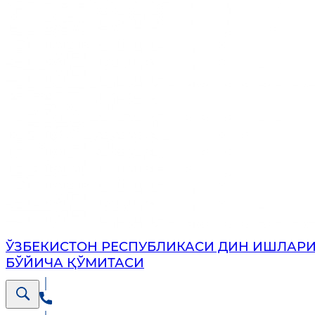
ЎЗБЕКИСТОН РЕСПУБЛИКАСИ ДИН ИШЛАР
БЎЙИЧА ҚЎМИТАСИ