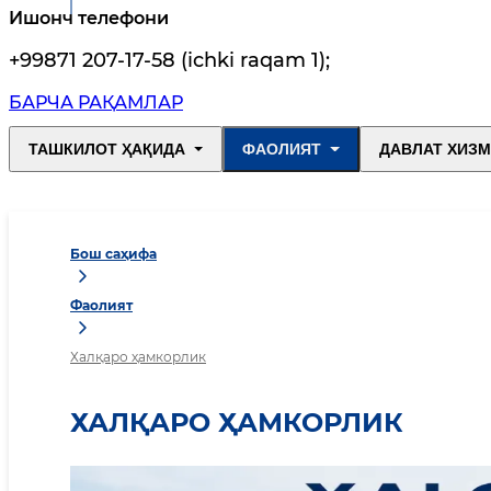
Ишонч телефони
+99871 207-17-58 (ichki raqam 1)
;
БАРЧА РАҚАМЛАР
ТАШКИЛОТ ҲАҚИДА
ФАОЛИЯТ
ДАВЛАТ ХИЗ
Бош саҳифа
Фаолият
Халқаро ҳамкорлик
ХАЛҚАРО ҲАМКОРЛИК