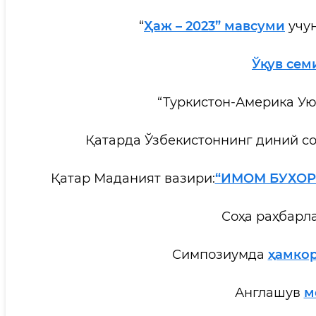
“
Ҳаж – 2023” мавсуми
учун
Ўқув сем
“Туркистон-Америка У
Қатарда Ўзбекистоннинг диний с
Қатар Маданият вазири:
“ИМОМ БУХО
Соҳа раҳбарл
Симпозиумда
ҳамко
Англашув
м