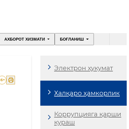
АХБОРОТ ХИЗМАТИ
БОҒЛАНИШ
Электрон ҳукумат
16
+
Халқаро ҳамкорлик
Коррупцияга қарши
кураш