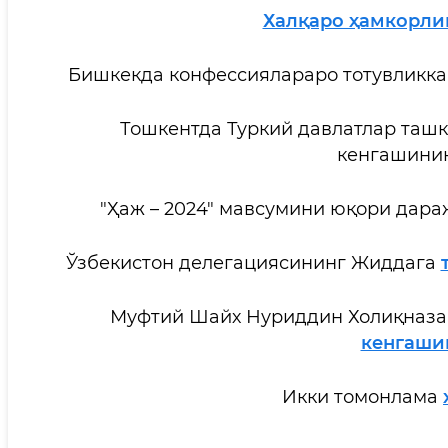
Халқаро ҳамкорли
Бишкекда конфессиялараро тотувликк
Тошкентда Туркий давлатлар таш
кенгашини
"Ҳаж – 2024" мавсумини юқори дар
Ўзбекистон делегациясининг Жиддага
Муфтий Шайх Нуриддин Холиқназа
кенгаши
Икки томонлама