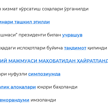
 хизмат кўрсатиш соҳалари ўрганилди
инари ташкил этилди
юшмаси” президенти билан
учрашув
оҳадаги ислоҳотлари буйича
тақдимот
қилинди
РИЙ МАЖМУАСИ МАҲОБАТИДАН ҲАЙРАТЛАН
ари нуфузли
симпозиумда
рлик алоқалари
юқори баҳоланди
еморандуми
имзоланди