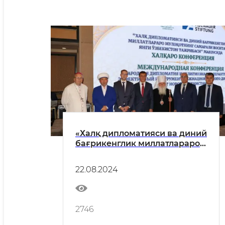
«Халқ дипломатияси ва диний
бағрикенглик миллатлараро
мулоқотнинг самарали
воситаси: Янги Ўзбекистон
22.08.2024
тажрибаси»
2746