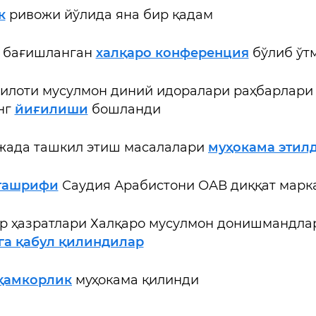
к
ривожи йўлида яна бир қадам
а бағишланган
халқаро конференция
бўлиб ўт
килоти мусулмон диний идоралари раҳбарлари
нг
йиғилиши
бошланди
ажада ташкил этиш масалалари
муҳокама этил
ташрифи
Саудия Арабистони ОАВ диққат марк
р ҳазратлари Халқаро мусулмон донишмандла
га қабул қилиндилар
ҳамкорлик
муҳокама қилинди