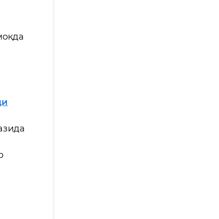
моқда
ди
азида
р