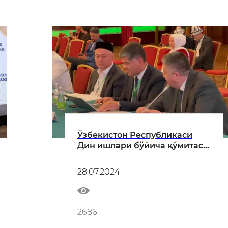
Ўзбекистон Республикаси
Дин ишлари бўйича қўмитаси
раисининг биринчи
ўринбосари халқаро
28.07.2024
анжуманда нутқ сўзлади
2686