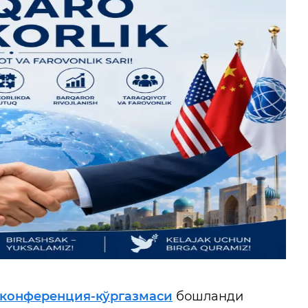
конференция-кўргазмаси
бошланди