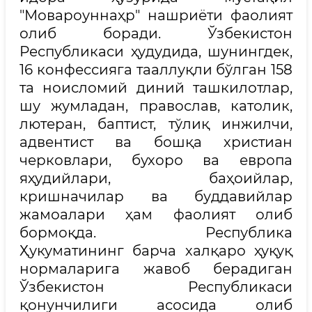
"Мовароуннаҳр" нашриёти фаолият
олиб боради. Ўзбекистон
Республикаси ҳудудида, шунингдек,
16 конфессияга тааллуқли бўлган 158
та ноисломий диний ташкилотлар,
шу жумладан, православ, католик,
лютеран, баптист, тўлиқ инжилчи,
адвентист ва бошқа христиан
черковлари, бухоро ва европа
яҳудийлари, баҳоийлар,
кришначилар ва буддавийлар
жамоалари ҳам фаолият олиб
бормоқда. Республика
Ҳукуматининг барча халқаро ҳуқуқ
нормаларига жавоб берадиган
Ўзбекистон Республикаси
қонунчилиги асосида олиб