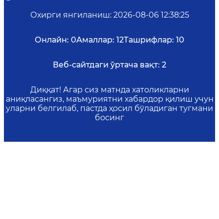
Охирги янгиланиш
:
2026-08-06 12:38:25
Онлайн:
0
Амаллар:
12
Ташрифлар:
10
Веб-сайтдаги ўртача вақт:
2
Диққат! Агар сиз матнда хатоликларни
аниқласангиз, маъмуриятни хабардор қилиш учун
уларни белгилаб, пастда ҳосил бўладиган тугмани
босинг