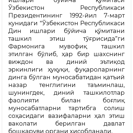
ишлари бўйича қўмитаси
Ўзбекистон Республикаси
Президентининг 1992-йил 7-март
кунидаги “Ўзбекистон Республикаси
Дин ишлари бўйича қўмитани
ташкил этиш тўғрисида”ги
Фармонига мувофиқ ташкил
этилган бўлиб, ҳар бир шахснинг
виждон ва диний эътиқод
эркинлиги ҳуқуқи, фуқароларнинг
динга бўлган муносабатидан қатъий
назар тенглигини таъминлаш,
шунингдек, диний ташкилотлар
фаолияти билан боғлиқ
муносабатларни тартибга солиш
соҳасидаги вазифаларни ҳал этиш
ваколати берилган давлат
бошқаруви органи ҳисобланади.