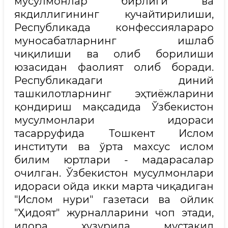
мусулмонлар бирлиги ва
якдиллигининг кучайтирилиши,
Республикада конфессиялараро
муносабатларнинг ишлаб
чиқилиши ва олиб борилиши
юзасидан фаолият олиб боради.
Республикадаги диний
ташкилотларнинг эҳтиёжларини
қондириш мақсадида Ўзбекистон
мусулмонлари идораси
тасарруфида Тошкент Ислом
институти ва ўрта махсус ислом
билим юртлари - мадарасалар
очилган. Ўзбекистон мусулмонлари
идораси ойда икки марта чиқадиган
"Ислом нури" газетаси ва ойлик
"Ҳидоят" журналларини чоп этади,
идора ҳузурида мустақил