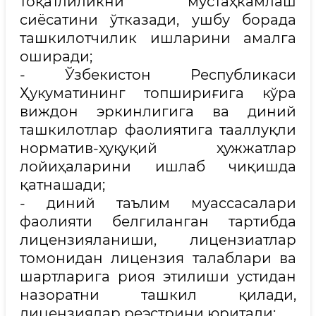
тоқатлиликни мустаҳкамлаш
сиёсатини ўтказади, ушбу борада
ташкилотчилик ишларини амалга
оширади;
- Ўзбекистон Республикаси
Ҳукуматининг топшириғига кўра
виждон эркинлигига ва диний
ташкилотлар фаолиятига тааллуқли
норматив-ҳуқуқий ҳужжатлар
лойиҳаларини ишлаб чиқишда
қатнашади;
- диний таълим муассасалари
фаолияти белгиланган тартибда
лицензияланиши, лицензиатлар
томонидан лицензия талаблари ва
шартларига риоя этилиши устидан
назоратни ташкил қилади,
лицензиялар реэстрини юритади;