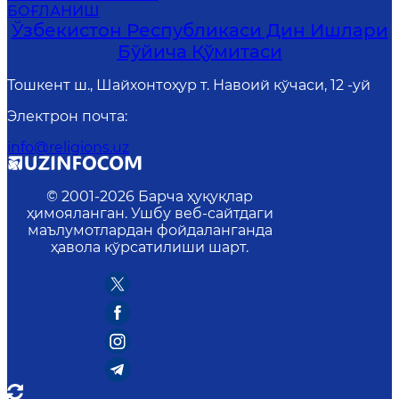
БОҒЛАНИШ
Ўзбекистон Республикаси Дин Ишлари
Бўйича Қўмитаси
Тошкент ш., Шайхонтоҳур т. Навоий кўчаси, 12 -уй
Электрон почта
:
info@religions.uz
© 2001-
2026
Барча ҳуқуқлар
ҳимояланган. Ушбу веб-сайтдаги
маълумотлардан фойдаланганда
ҳавола кўрсатилиши шарт.