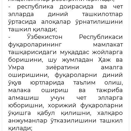
- республика доирасида ва чет
элларда диний ташкилотлар
ўртасида алоқалар ўрнатилишини
ташкил қилади;
- Ўзбекистон Республикаси
фуқароларининг мамлакат
ташқарисидаги муқаддас жойларга
боришини, шу жумладан Ҳаж ва
Умра зиёратини амалга
оширишини, фуқароларни диний
ўқув юртларида таълим олиш,
малака ошириш ва тажриба
алмашиш учун чет элларга
юборишни, хорижий фуқароларни
ўқишга қабул қилишни, халқаро
анжуманлар ўтказилишини ташкил
қилади;