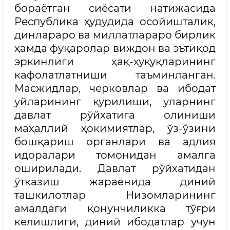
бораётган сиёсати натижасида
Республика ҳудудида осойишталик,
динлараро ва миллатлараро бирлик
ҳамда фуқаролар виждон ва эътиқод
эркинлиги ҳақ-ҳуқуқларининг
кафолатлатниши таъминланган.
Масжидлар, черковлар ва ибодат
уйларининг қурилиши, уларнинг
давлат рўйхатига олиниши
маҳаллий ҳокимиятлар, ўз-ўзини
бошқариш органлари ва адлия
идоралари томонидан амалга
оширилади. Давлат рўйхатидан
ўтказиш жараёнида диний
ташкилотлар Низомларининг
амалдаги қонунчиликка тўғри
келишлиги, диний ибодатлар учун