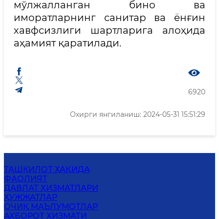
мўлжалланган бино ва
иморатларнинг санитар ва ёнғин
хавфсизлиги шартларига алоҳида
аҳамият қаратилади.
6920
Охирги янгиланиш: 2024-05-31 15:51:29
ТАШКИЛОТ ҲАҚИДА
ФАОЛИЯТ
ДАВЛАТ ХИЗМАТЛАРИ
ҲУЖЖАТЛАР
ОЧИҚ МАЪЛУМОТЛАР
АХБОРОТ ХИЗМАТИ