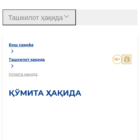
Ташкилот ҳақида
Бош саҳифа
16
+
Ташкилот ҳақида
Қўмита ҳақида
ҚЎМИТА ҲАҚИДА