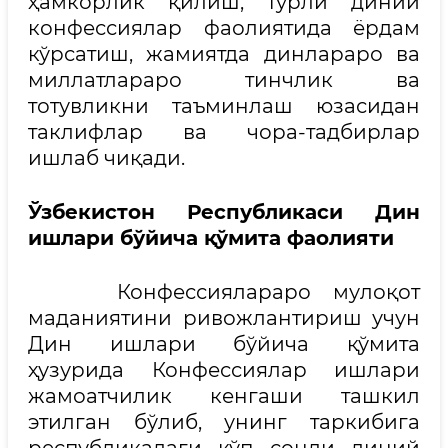
ҳамкорлик қилиш, турли диний
конфессиялар фаолиятида ёрдам
кўрсатиш, жамиятда динлараро ва
миллатлараро тинчлик ва
тотувликни таъминлаш юзасидан
таклифлар ва чора-тадбирлар
ишлаб чиқади.
Ўзбекистон Республикаси Дин
ишлари бўйича қўмита фаолияти
Конфессиялараро мулоқот
маданиятини ривожлантириш учун
Дин ишлари бўйича қўмита
ҳузурида Конфессиялар ишлари
жамоатчилик кенгаши ташкил
этилган бўлиб, унинг таркибига