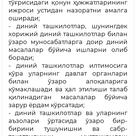
тўғрисидаги қонун ҳужжатларининг
ижроси устидан назоратни амалга
оширади;
- диний ташкилотлар, шунингдек
хорижий диний ташкилотлар билан
ўзаро муносабатларга доир диний
масалалар бўйича ишларни олиб
боради;
- диний ташкилотлар илтимосига
кўра уларнинг давлат органлари
билан ўзаро алоқаларига
кўмаклашади ва ҳал этилиши талаб
қилинадиган масалалар бўйича
зарур ёрдам кўрсатади;
- диний ташкилотлар ва уларнинг
аъзолари ўртасида ўзаро бир-
бирини тушунишни ва сабр-