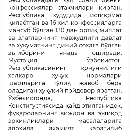
республикадаги кўп сонли диний
конфессиялар этакчилари кирган.
Республика ҳудудида истиқомат
қилаётган ва 16 хил конфессияларга
мансуб бўлган 130 дан ортиқ миллат
ва элатларнинг мавжудлиги давлат
ва ҳукуматнинг диний соҳага бўлган
эътиборини янада оширади.
Мустақил Ўзбекистон
Республикасининг қонунчилиги
халқаро ҳуқуқ нормалари
шартларига тўлиқ жавоб бера
оладиган ҳуқуқий пойдевор яратган.
Ўзбекистонда, Республика
Конститустиясида қайд этилганидек,
фуқароларнинг виждон ва эътиқод
эркинликлари масалаларига
алоҳида аҳамият қаратилиб