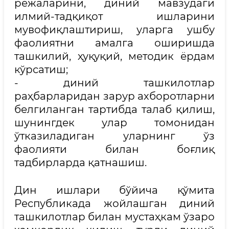
режаларини, диний мавзудаги
илмий-тадқиқот ишларини
мувофиқлаштириш, уларга ушбу
фаолиятни амалга оширишда
ташкилий, ҳуқуқий, методик ёрдам
кўрсатиш;
- диний ташкилотлар
раҳбарларидан зарур ахборотларни
белгиланган тартибда талаб қилиш,
шунингдек улар томонидан
ўтказиладиган уларнинг ўз
фаолияти билан боғлиқ
тадбирларда қатнашиш.
Дин ишлари бўйича қўмита
Республикада жойлашган диний
ташкилотлар билан мустаҳкам ўзаро