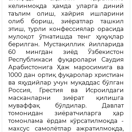
келинмоқда ҳамда уларга диний
таълим олиш, хайрия ишларини
олиб бориш, зиёратлар ташкил
этиш, турли конфессиялар орасида
мулоқот ўтнатишда тенг ҳуқуқлар
берилган. Мустақиллик йилларида
60 мингдан зиёд Ўзбекистон
Республикаси фуқаролари Саудия
Арабистонига Ҳаж маросимига ва
1000 дан ортиқ фуқаролар христиан
ва яҳудийлар учун муқаддас бўлган
Россия, Грестия ва Исроилдаги
масканларни зиёрат қилишга
муваффақ бўлдилар. Давлат
томонидан зиёратчиларга ҳар
томонлама ёрдам кўрсатилмоқда -
махсус самолётлар ажратилмоқда,