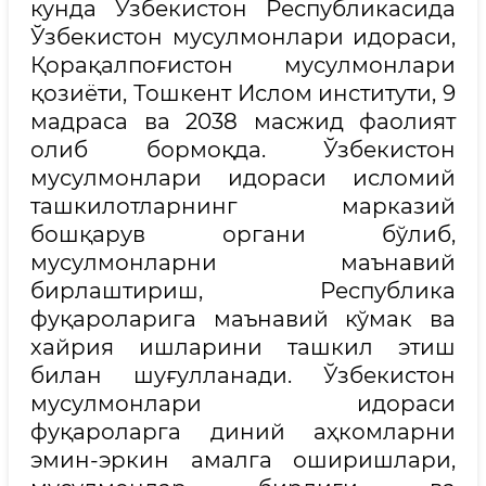
кунда Ўзбекистон Республикасида
Ўзбекистон мусулмонлари идораси,
Қорақалпоғистон мусулмонлари
қозиёти, Тошкент Ислом институти, 9
мадраса ва 2038 масжид фаолият
олиб бормоқда. Ўзбекистон
мусулмонлари идораси исломий
ташкилотларнинг марказий
бошқарув органи бўлиб,
мусулмонларни маънавий
бирлаштириш, Республика
фуқароларига маънавий кўмак ва
хайрия ишларини ташкил этиш
билан шуғулланади. Ўзбекистон
мусулмонлари идораси
фуқароларга диний аҳкомларни
эмин-эркин амалга оширишлари,