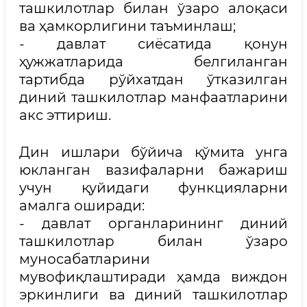
ташкилотлар билан ўзаро алоқаси
ва ҳамкорлигини таъминлаш;
- давлат сиёсатида қонун
ҳужжатларида белгиланган
тартибда рўйхатдан ўтказилган
диний ташкилотлар манфаатларини
акс эттириш.
Дин ишлари бўйича қўмита унга
юкланган вазифаларни бажариш
учун қуйидаги функцияларни
амалга оширади:
- давлат органларининг диний
ташкилотлар билан ўзаро
муносабатларини
мувофиқлаштиради ҳамда виждон
эркинлиги ва диний ташкилотлар