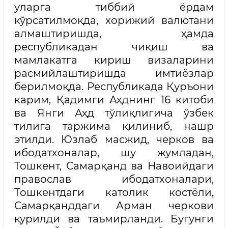
уларга тиббий ёрдам
кўрсатилмоқда, хорижий валютани
алмаштиришда, ҳамда
республикадан чиқиш ва
мамлакатга кириш визаларини
расмийлаштиришда имтиёзлар
берилмоқда. Республикада Қуръони
карим, Қадимги Аҳднинг 16 китоби
ва Янги Аҳд тўлиқлигича ўзбек
тилига таржима қилиниб, нашр
этилди. Юзлаб масжид, черков ва
ибодатхоналар, шу жумладан,
Тошкент, Самарқанд ва Навоийдаги
православ ибодатхоналари,
Тошкентдаги католик костёли,
Самарқанддаги Арман черкови
қурилди ва таъмирланди. Бугунги