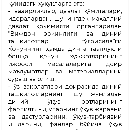
қуйидаги ҳуқуқларга эга:
- вазирликлар, давлат қўмиталари,
идоралардан, шунингдек маҳаллий
давлат ҳокимияти органларидан
"Виждон эркинлиги ва диний
ташкилотлар тўғрисида"ги
Қонуннинг ҳамда динга тааллуқли
бошқа қонун ҳужжатларининг
ижроси масалаларига доир
маълумотлар ва материалларини
сўраш ва олиш;
- ўз ваколатлари доирасида диний
ташкилотларнинг, шу жумладан
диний ўқув юртларининг
фаолиятини, уларнинг ўқув жараёни
ва дастурларини, ўқув-тарбиявий
ишларини, фанлар бўйича ўқув