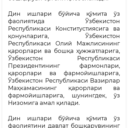
Дин ишлари бўйича қўмита ўз
фаолиятида Ўзбекистон
Республикаси Конститустиясига ва
қонунларига, Ўзбекистон
Республикаси Олий Мажлисининг
қарорлари ва бошқа ҳужжатларига,
Ўзбекистон Республикаси
Президентининг фармонлари,
қарорлари ва фармойишларига,
Ўзбекистон Республикаси Вазирлар
Маҳкамасининг қарорлари ва
фармойишларига, шунингдек, ўз
Низомига амал қилади.
Дин ишлари бўйича қўмита ўз
фаолиятини давлат бошқарувининг