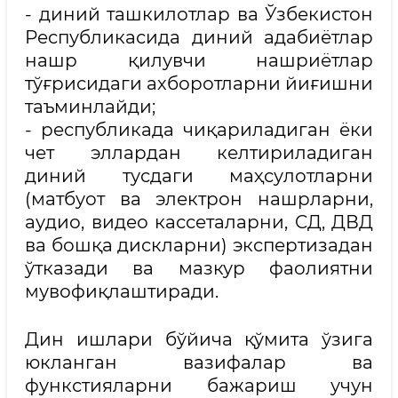
- диний ташкилотлар ва Ўзбекистон
Республикасида диний адабиётлар
нашр қилувчи нашриётлар
тўғрисидаги ахборотларни йиғишни
таъминлайди;
- республикада чиқариладиган ёки
чет эллардан келтириладиган
диний тусдаги маҳсулотларни
(матбуот ва электрон нашрларни,
аудио, видео кассеталарни, CД, ДВД
ва бошқа дискларни) экспертизадан
ўтказади ва мазкур фаолиятни
мувофиқлаштиради.
Дин ишлари бўйича қўмита ўзига
юкланган вазифалар ва
функстияларни бажариш учун