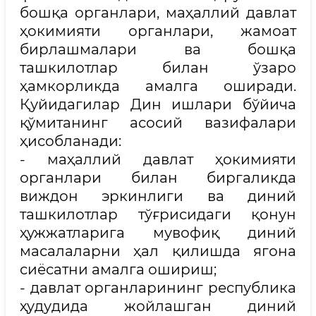
бошқа органлари, маҳаллий давлат
ҳокимияти органлари, жамоат
бирлашмалари ва бошқа
ташкилотлар билан ўзаро
ҳамкорликда амалга оширади.
Қуйидагилар Дин ишлари бўйича
қўмитанинг асосий вазифалари
ҳисобланади:
- маҳаллий давлат ҳокимияти
органлари билан биргаликда
виждон эркинлиги ва диний
ташкилотлар тўғрисидаги қонун
ҳужжатларига мувофиқ диний
масалаларни ҳал қилишда ягона
сиёсатни амалга ошириш;
- давлат органларининг республика
ҳудудида жойлашган диний