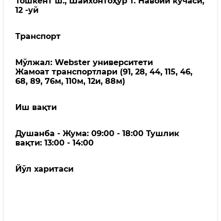
Тошкент ш., Шайхонтоҳур т. Навоий кўчаси,
12 -уй
Транспорт
Мўлжал: Webster университети
Жамоат транспортлари (91, 28, 44, 115, 46,
68, 89, 76м, 110м, 12и, 88м)
Иш вақти
Душанба - Жума: 09:00 - 18:00 Тушлик
вақти: 13:00 - 14:00
Йўл харитаси