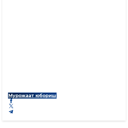
Мурожаат юбориш