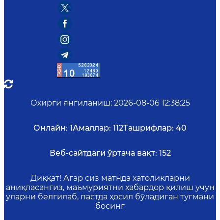
Охирги янгиланиш
:
2026-08-06 12:38:25
Онлайн:
1
Амаллар:
112
Ташрифлар:
40
Веб-сайтдаги ўртача вақт:
152
Диққат! Агар сиз матнда хатоликларни
аниқласангиз, маъмуриятни хабардор қилиш учун
уларни белгилаб, пастда ҳосил бўладиган тугмани
босинг