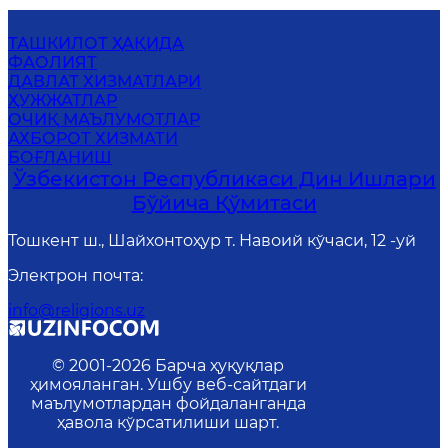
ТАШКИЛОТ ҲАҚИДА
ФАОЛИЯТ
ДАВЛАТ ХИЗМАТЛАРИ
ҲУЖЖАТЛАР
ОЧИҚ МАЪЛУМОТЛАР
АХБОРОТ ХИЗМАТИ
БОҒЛАНИШ
Ўзбекистон Республикаси Дин Ишлари
Бўйича Қўмитаси
Тошкент ш., Шайхонтоҳур т. Навоий кўчаси, 12 -уй
Электрон почта
:
info@religions.uz
© 2001-
2026
Барча ҳуқуқлар
ҳимояланган. Ушбу веб-сайтдаги
маълумотлардан фойдаланганда
ҳавола кўрсатилиши шарт.