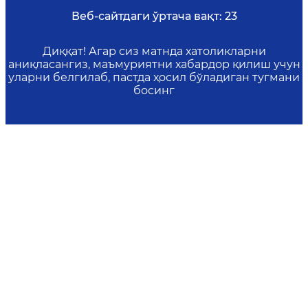
Веб-сайтдаги ўртача вақт:
23
Диққат! Агар сиз матнда хатоликларни
аниқласангиз, маъмуриятни хабардор қилиш учун
уларни белгилаб, пастда ҳосил бўладиган тугмани
босинг