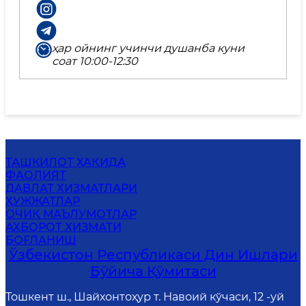
ҳар ойнинг учинчи душанба куни
соат 10:00-12:30
ТАШКИЛОТ ҲАҚИДА
ФАОЛИЯТ
ДАВЛАТ ХИЗМАТЛАРИ
ҲУЖЖАТЛАР
ОЧИҚ МАЪЛУМОТЛАР
АХБОРОТ ХИЗМАТИ
БОҒЛАНИШ
Ўзбекистон Республикаси Дин Ишлари
Бўйича Қўмитаси
Тошкент ш., Шайхонтоҳур т. Навоий кўчаси, 12 -уй