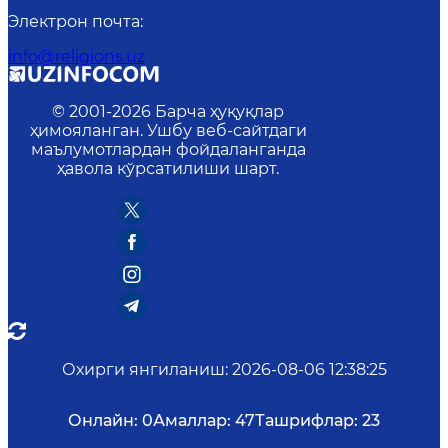
Электрон почта
:
info@religions.uz
© 2001-
2026
Барча ҳуқуқлар
ҳимояланган. Ушбу веб-сайтдаги
маълумотлардан фойдаланганда
ҳавола кўрсатилиши шарт.
Охирги янгиланиш
:
2026-08-06 12:38:25
Онлайн:
0
Амаллар:
47
Ташрифлар:
23